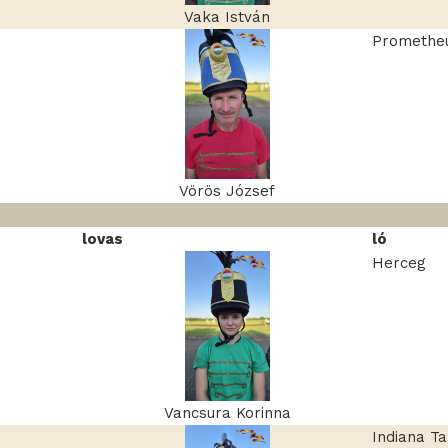
Vaka István
Promethe
Vörös József
lovas
ló
Herceg
Vancsura Korinna
Indiana T