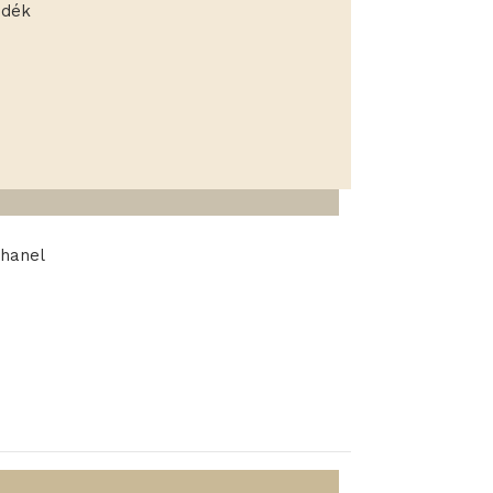
ndék
hanel