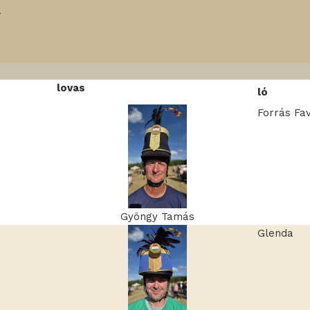
a
lovas
ló
Forrás Fav
Gyöngy Tamás
Glenda