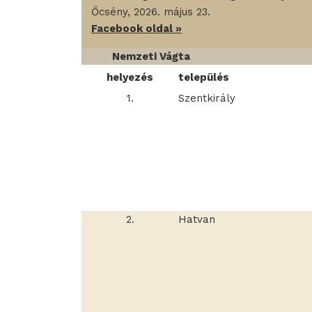
Őcsény, 2026. május 23.
Facebook oldal »
Nemzeti Vágta
helyezés
település
1.
Szentkirály
2.
Hatvan