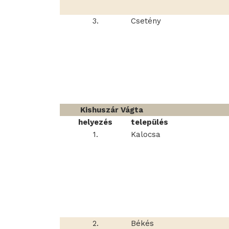
3.
Csetény
Kishuszár Vágta
helyezés
település
1.
Kalocsa
2.
Békés