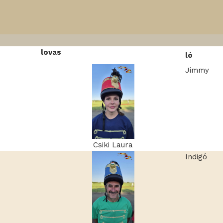
lovas
ló
Jimmy
Csiki Laura
Indigó