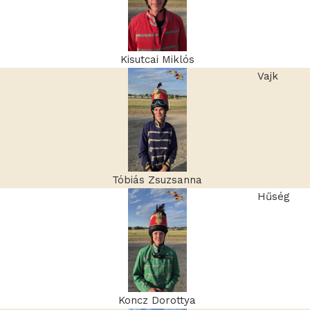
Kisutcai Miklós
Vajk
Tóbiás Zsuzsanna
Hűség
Koncz Dorottya