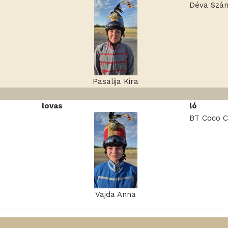
Déva Szá
Pasalija Kira
lovas
ló
BT Coco C
Vajda Anna