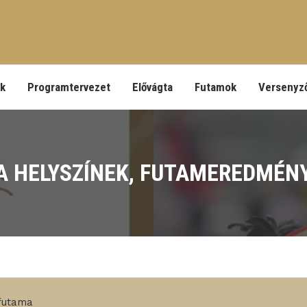
ek
Programtervezet
Elővágta
Futamok
Versenyz
 HELYSZÍNEK, FUTAMEREDMÉNY
őfutama