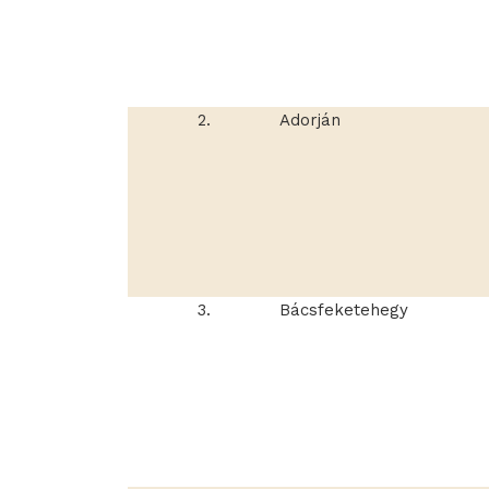
2.
Adorján
3.
Bácsfeketehegy