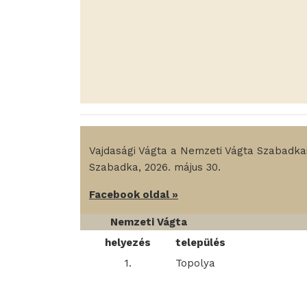
Vajdasági Vágta a Nemzeti Vágta Szabadka
Szabadka, 2026. május 30.
Facebook oldal »
Nemzeti Vágta
helyezés
település
1.
Topolya