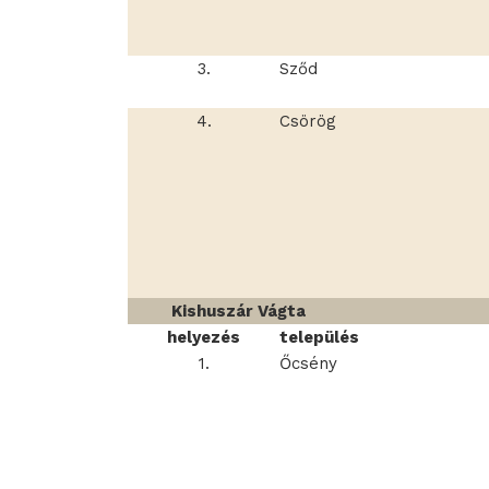
3.
Sződ
4.
Csörög
Kishuszár Vágta
helyezés
település
1.
Őcsény