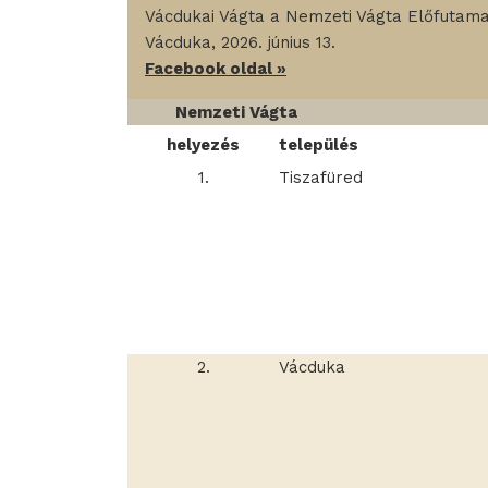
Vácdukai Vágta a Nemzeti Vágta Előfutam
Vácduka, 2026. június 13.
Facebook oldal »
Nemzeti Vágta
helyezés
település
1.
Tiszafüred
2.
Vácduka