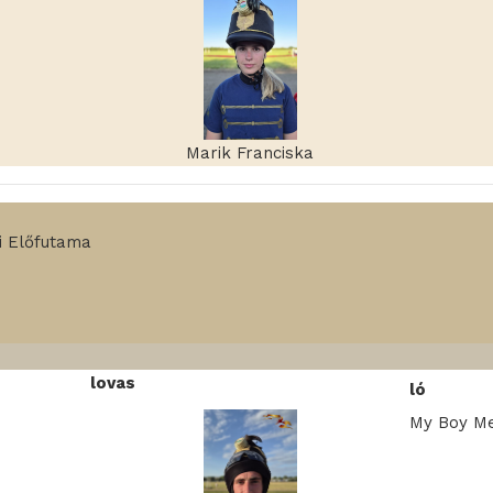
Marik Franciska
i Előfutama
lovas
ló
My Boy Me