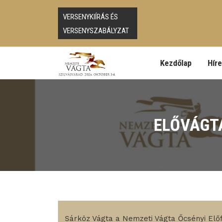
VERSENYKIÍRÁS ÉS
VERSENYSZABÁLYZAT
Kezdőlap
Hír
ELŐVÁGTA
Sárköz Vágta a Nemzeti Vágta Őcsényi El