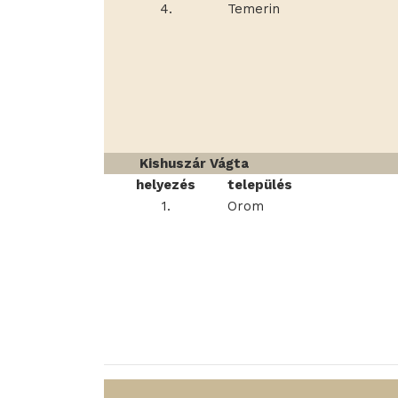
4.
Temerin
Kishuszár Vágta
helyezés
település
1.
Orom