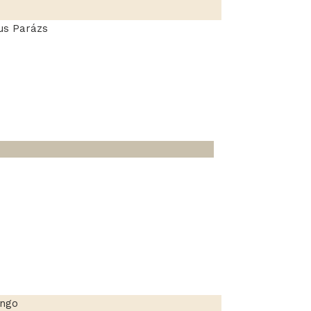
us Parázs
ango