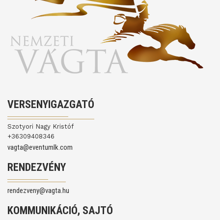
VERSENYIGAZGATÓ
Szotyori Nagy Kristóf
+36309408346
vagta@eventumlk.com
RENDEZVÉNY
rendezveny@vagta.hu
KOMMUNIKÁCIÓ, SAJTÓ