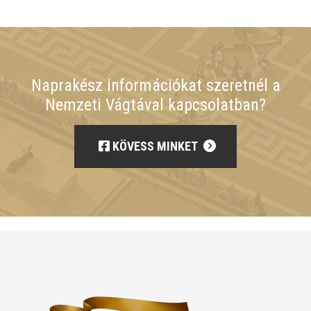
Naprakész információkat szeretnél a
Nemzeti Vágtával kapcsolatban?
KÖVESS MINKET