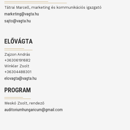
Tátrai Marcell, marketing és kommunikációs igazgató
marketing@vagta.hu
sajto@vagta.hu
ELŐVÁGTA
Zajzon András
+36306191682
Winkler Zsolt
+36304488301
elovagta@vagta.hu
PROGRAM
Meskó Zsolt, rendező
auditoriumhungaricum@gmail.com