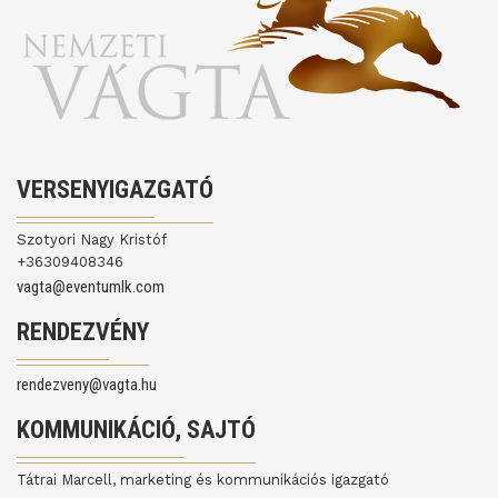
VERSENYIGAZGATÓ
Szotyori Nagy Kristóf
+36309408346
vagta@eventumlk.com
RENDEZVÉNY
rendezveny@vagta.hu
KOMMUNIKÁCIÓ, SAJTÓ
Tátrai Marcell, marketing és kommunikációs igazgató