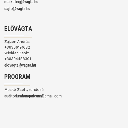
marketing@vagta.hu
sajto@vagta.hu
ELŐVÁGTA
Zajzon András
+36306191682
Winkler Zsolt
+36304488301
elovagta@vagta.hu
PROGRAM
Meskó Zsolt, rendező
auditoriumhungaricum@gmail.com