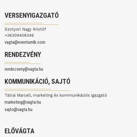
VERSENYIGAZGATÓ
Szotyori Nagy Kristóf
+36309408346
vagta@eventumlk.com
RENDEZVÉNY
rendezveny@vagta.hu
KOMMUNIKÁCIÓ, SAJTÓ
Tátrai Marcell, marketing és kommunikációs igazgató
marketing@vagta.hu
sajto@vagta.hu
ELŐVÁGTA