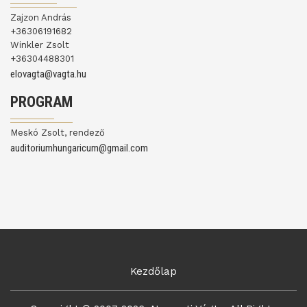
Zajzon András
+36306191682
Winkler Zsolt
+36304488301
elovagta@vagta.hu
PROGRAM
Meskó Zsolt, rendező
auditoriumhungaricum@gmail.com
Kezdőlap