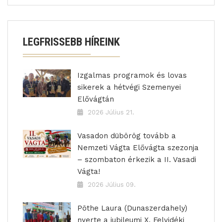
LEGFRISSEBB HÍREINK
Izgalmas programok és lovas
sikerek a hétvégi Szemenyei
Elővágtán
2026 Július 21.
Vasadon dübörög tovább a
Nemzeti Vágta Elővágta szezonja
– szombaton érkezik a II. Vasadi
Vágta!
2026 Július 09.
Pöthe Laura (Dunaszerdahely)
nyerte a jubileumi X. Felvidéki