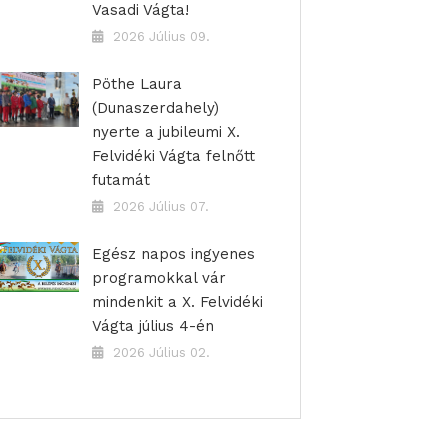
Vasadi Vágta!
2026 Július 09.
Pöthe Laura
(Dunaszerdahely)
nyerte a jubileumi X.
Felvidéki Vágta felnőtt
futamát
2026 Július 07.
Egész napos ingyenes
programokkal vár
mindenkit a X. Felvidéki
Vágta július 4-én
2026 Július 02.