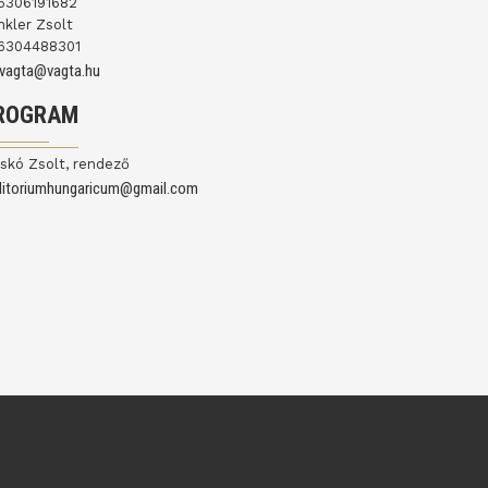
6306191682
nkler Zsolt
6304488301
ovagta@vagta.hu
ROGRAM
skó Zsolt, rendező
ditoriumhungaricum@gmail.com