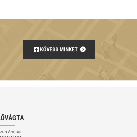
KÖVESS MINKET
LŐVÁGTA
jzon András