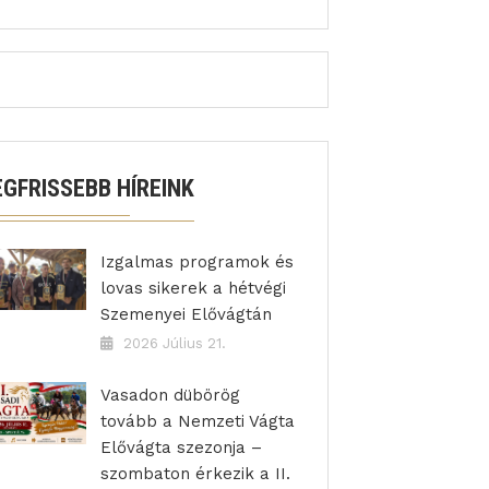
EGFRISSEBB HÍREINK
Izgalmas programok és
lovas sikerek a hétvégi
Szemenyei Elővágtán
2026 Július 21.
Vasadon dübörög
tovább a Nemzeti Vágta
Elővágta szezonja –
szombaton érkezik a II.