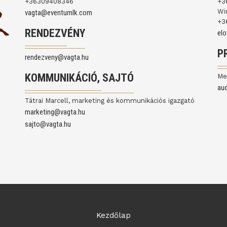
+36309408346
+3
Wi
vagta@eventumlk.com
+3
RENDEZVÉNY
el
P
rendezveny@vagta.hu
KOMMUNIKÁCIÓ, SAJTÓ
Me
au
Tátrai Marcell, marketing és kommunikációs igazgató
marketing@vagta.hu
sajto@vagta.hu
Kezdőlap