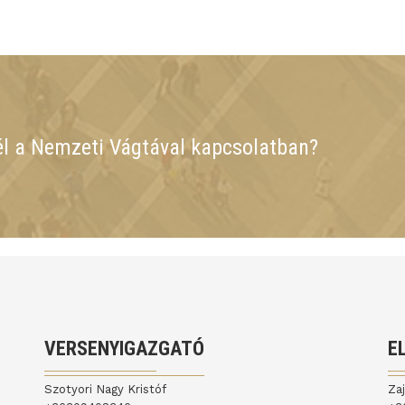
él a Nemzeti Vágtával kapcsolatban?
VERSENYIGAZGATÓ
E
Szotyori Nagy Kristóf
Za