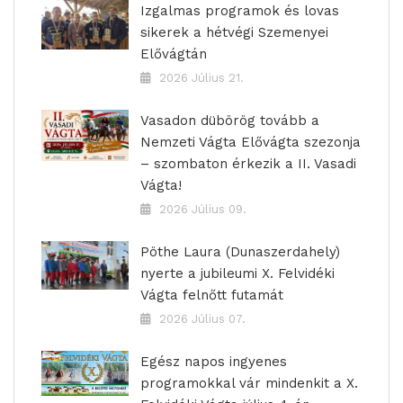
Izgalmas programok és lovas
sikerek a hétvégi Szemenyei
Elővágtán
2026 Július 21.
Vasadon dübörög tovább a
Nemzeti Vágta Elővágta szezonja
– szombaton érkezik a II. Vasadi
Vágta!
2026 Július 09.
Pöthe Laura (Dunaszerdahely)
nyerte a jubileumi X. Felvidéki
Vágta felnőtt futamát
2026 Július 07.
Egész napos ingyenes
programokkal vár mindenkit a X.