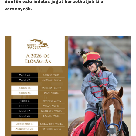
döntőn való indulás jogát harcolhatják ki a
versenyzők.