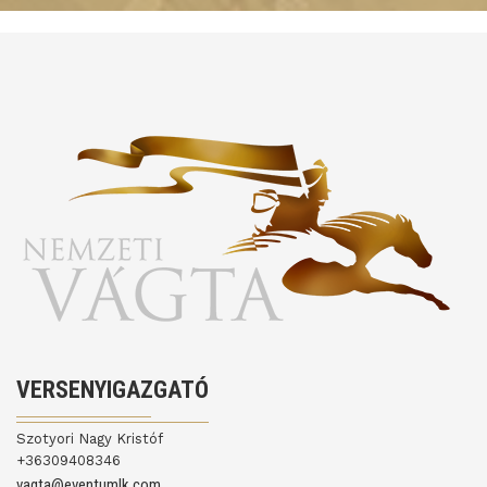
VERSENYIGAZGATÓ
Szotyori Nagy Kristóf
+36309408346
vagta@eventumlk.com