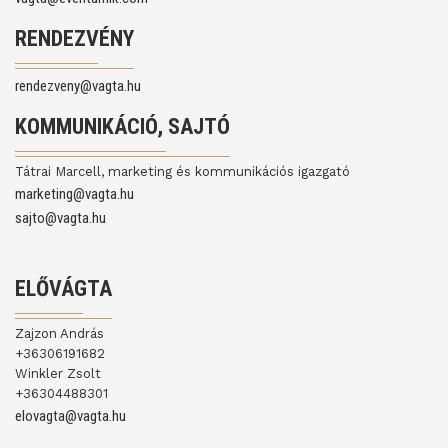
RENDEZVÉNY
rendezveny@vagta.hu
KOMMUNIKÁCIÓ, SAJTÓ
Tátrai Marcell, marketing és kommunikációs igazgató
marketing@vagta.hu
sajto@vagta.hu
ELŐVÁGTA
Zajzon András
+36306191682
Winkler Zsolt
+36304488301
elovagta@vagta.hu