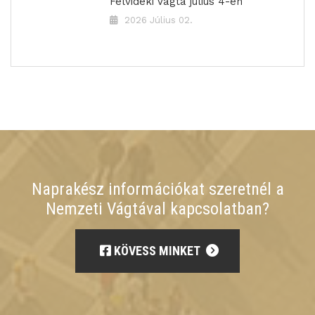
Felvidéki Vágta július 4-én
2026 Július 02.
Naprakész információkat szeretnél a
Nemzeti Vágtával kapcsolatban?
KÖVESS MINKET