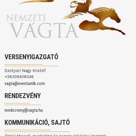
VERSENYIGAZGATÓ
Szotyori Nagy Kristóf
+36309408346
vagta@eventumlk.com
RENDEZVÉNY
rendezveny@vagta.hu
KOMMUNIKÁCIÓ, SAJTÓ