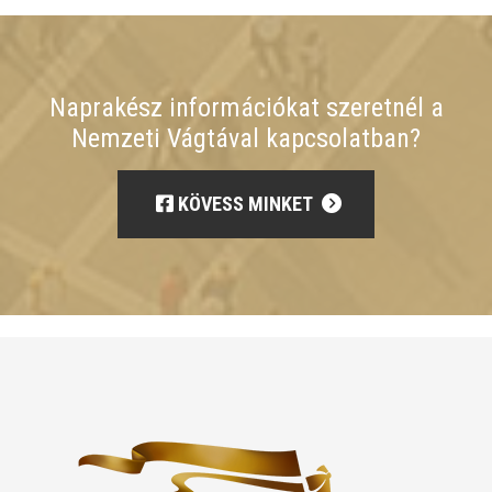
Naprakész információkat szeretnél a
Nemzeti Vágtával kapcsolatban?
KÖVESS MINKET