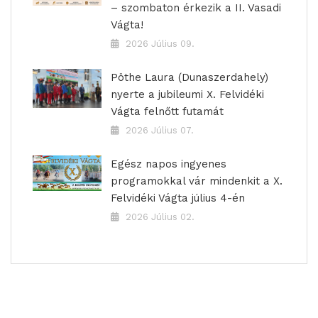
– szombaton érkezik a II. Vasadi
Vágta!
2026 Július 09.
Pöthe Laura (Dunaszerdahely)
nyerte a jubileumi X. Felvidéki
Vágta felnőtt futamát
2026 Július 07.
Egész napos ingyenes
programokkal vár mindenkit a X.
Felvidéki Vágta július 4-én
2026 Július 02.