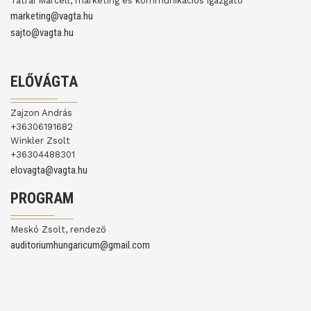
Tátrai Marcell, marketing és kommunikációs igazgató
marketing@vagta.hu
sajto@vagta.hu
ELŐVÁGTA
Zajzon András
+36306191682
Winkler Zsolt
+36304488301
elovagta@vagta.hu
PROGRAM
Meskó Zsolt, rendező
auditoriumhungaricum@gmail.com