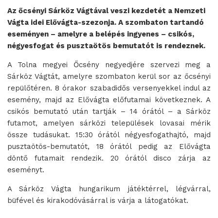
Az őcsényi Sárköz Vágtával veszi kezdetét a Nemzeti
Vágta idei Elővágta-szezonja. A szombaton tartandó
eseményen – amelyre a belépés ingyenes – csikós,
négyesfogat és pusztaötös bemutatót is rendeznek.
A Tolna megyei Őcsény negyedjére szervezi meg a
Sárköz Vágtát, amelyre szombaton kerül sor az őcsényi
repülőtéren. 8 órakor szabadidős versenyekkel indul az
esemény, majd az Elővágta előfutamai következnek. A
csikós bemutató után tartják – 14 órától – a Sárköz
futamot, amelyen sárközi települések lovasai mérik
össze tudásukat. 15:30 órától négyesfogathajtó, majd
pusztaötös-bemutatót, 18 órától pedig az Elővágta
döntő futamait rendezik. 20 órától disco zárja az
eseményt.
A Sárköz Vágta hungarikum játéktérrel, légvárral,
büfével és kirakodóvásárral is várja a látogatókat.