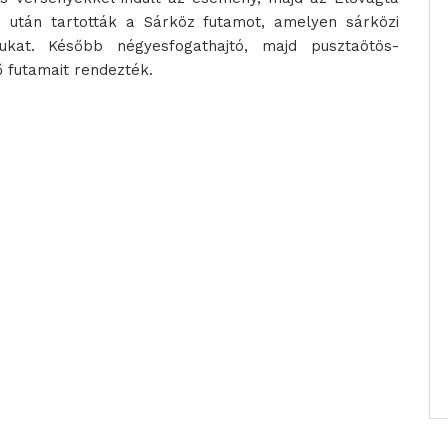
ó után tartották a Sárköz futamot, amelyen sárközi
ukat. Később négyesfogathajtó, majd pusztaötös-
ő futamait rendezték.