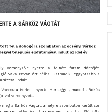
YERTE A SÁRKÖZ VÁGTÁT
hatott fel a dobogóra szombaton az őcsényi Sárköz
egyei település előfutamával indult az idei év
ly versenyzője nyerte a felnőtt futam döntőjét.
agló Vaka István ért célba. Harmadik leggyorsabb a
arázzsal indult.
e, Vancsura Korinna nyerte Herceggel, második Békés
go-val versenyzett.
e meg a Sárköz Vágtát, amelyre szombaton került sor
ős versenyekkel indult az esemény, majd az Elővágta