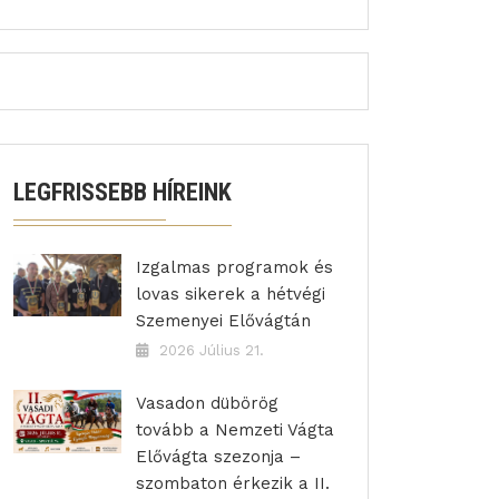
LEGFRISSEBB HÍREINK
Izgalmas programok és
lovas sikerek a hétvégi
Szemenyei Elővágtán
2026 Július 21.
Vasadon dübörög
tovább a Nemzeti Vágta
Elővágta szezonja –
szombaton érkezik a II.