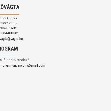
LŐVÁGTA
jzon András
6306191682
nkler Zsolt
6304488301
ovagta@vagta.hu
ROGRAM
skó Zsolt, rendező
ditoriumhungaricum@gmail.com