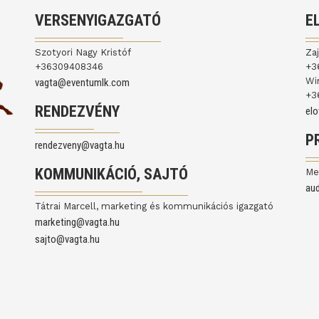
VERSENYIGAZGATÓ
E
Szotyori Nagy Kristóf
Za
+36309408346
+3
Wi
vagta@eventumlk.com
+3
RENDEZVÉNY
el
P
rendezveny@vagta.hu
KOMMUNIKÁCIÓ, SAJTÓ
Me
au
Tátrai Marcell, marketing és kommunikációs igazgató
marketing@vagta.hu
sajto@vagta.hu