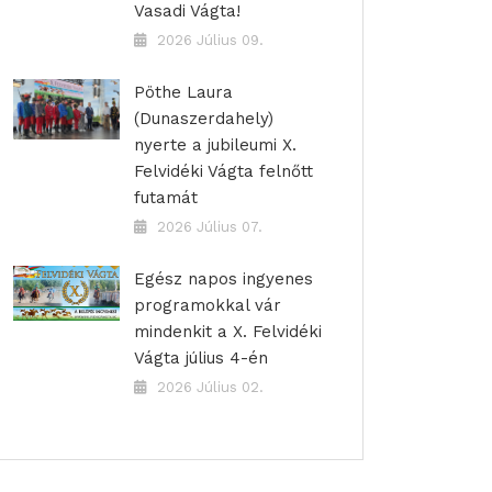
Vasadi Vágta!
2026 Július 09.
Pöthe Laura
(Dunaszerdahely)
nyerte a jubileumi X.
Felvidéki Vágta felnőtt
futamát
2026 Július 07.
Egész napos ingyenes
programokkal vár
mindenkit a X. Felvidéki
Vágta július 4-én
2026 Július 02.