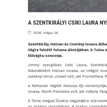
A SZENTKIRÁLYI CSIKI LAURA N
2026. május 24.
Szentkirály, Hatvan és Csetény lovasa áll
Vágta felnőtt futama döntőjében. A Tolna m
Elővágta-szezonja.
Jimmy nyergében Csiki Laura, Szentkirá
Másodikként Hatvan lovasa, az Indigót lov
csetényi Vörös József volt, aki Prometheus P
A Kishuszár Vágtát Kalocsa ifjú versenyzőj
lovasa, Marik Franciska volt, aki Indiana Tan
A Tolna megyei Őcsény negyedjére szervezt
az őcsényi repülőtéren. 8 órakor szabadid