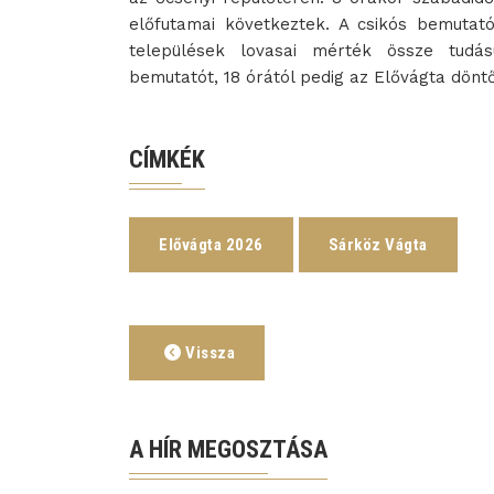
előfutamai következtek. A csikós bemutat
települések lovasai mérték össze tudás
bemutatót, 18 órától pedig az Elővágta dönt
CÍMKÉK
Elővágta 2026
Sárköz Vágta
Vissza
A HÍR MEGOSZTÁSA