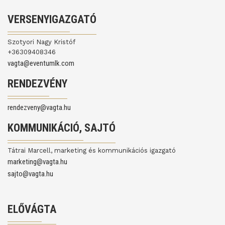
VERSENYIGAZGATÓ
Szotyori Nagy Kristóf
+36309408346
vagta@eventumlk.com
RENDEZVÉNY
rendezveny@vagta.hu
KOMMUNIKÁCIÓ, SAJTÓ
Tátrai Marcell, marketing és kommunikációs igazgató
marketing@vagta.hu
sajto@vagta.hu
ELŐVÁGTA