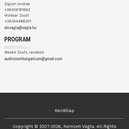
Zajzon András
+36306191682
Winkler Zsolt
+36304488301
elovagta@vagta.hu
PROGRAM
Meskó Zsolt, rendező
auditoriumhungaricum@gmail.com
Kezdőlap
Copyright © 2007-2026, Nemzeti Vágta. All Rights