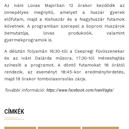
Az iváni Lovas Majorban 12 órakor kezdődik az
ünnepélyes megnyitó, amelyet a huszár gyerek
előfutam, majd a Kishuszár és a Nagyhuszár futamok
követnek. A programban szerepel a Soproni Huszárok
bemutatója, lovas produkciók, valamint
gyermekprogramok is.
A délután folyamán 16:30-tól a Csepregi Fúvószenekar
és az Iváni Dalárda műsora, 17:30-tól méneshajtás
színesíti a programot. A döntő futamokat 18 órától
rendezik, az eseményt 18:45-kor eredményhirdetés,
majd 19 órakor tombolasorsolás zárja.
További információ:
https://www.facebook.com/IvaniVagta/
CÍMKÉK