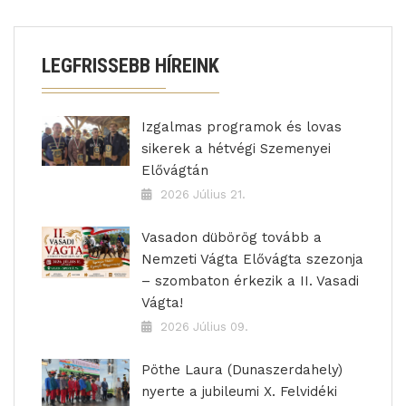
LEGFRISSEBB HÍREINK
Izgalmas programok és lovas
sikerek a hétvégi Szemenyei
Elővágtán
2026 Július 21.
Vasadon dübörög tovább a
Nemzeti Vágta Elővágta szezonja
– szombaton érkezik a II. Vasadi
Vágta!
2026 Július 09.
Pöthe Laura (Dunaszerdahely)
nyerte a jubileumi X. Felvidéki