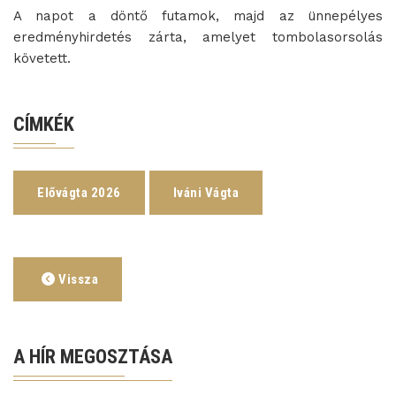
A napot a döntő futamok, majd az ünnepélyes
eredményhirdetés zárta, amelyet tombolasorsolás
követett.
CÍMKÉK
Elővágta 2026
Iváni Vágta
Vissza
A HÍR MEGOSZTÁSA