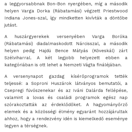
a leggyorsabbnak Bon-Bon nyergében, míg a második
helyen Varga Dorka (Rábatamási) végzett Priestwood
Indiana Jones-szal, így mindketten kivívták a döntőbe
jutást.
A huszárgyerekek versenyében Varga Boróka
(Rábatamási) diadalmaskodott Nárcisszal, a második
helyen pedig Hajdú Bence Mátyás (Köveskál) zárt
Szélviharral. A két legjobb helyezett ebben a
kategóriában is ott lehet a Nemzeti Vágta fináléjában.
A versenynapot gazdag kísérőprogramok tették
teljessé: a Soproni Huszárok látványos bemutatói, a
Csepregi fúvószenekar és az Iváni Dalárda fellépése,
valamint a lovas és családi programok egész nap
szórakoztatták az érdeklődőket. A hagyományőrző
elemek és a közösségi élmény egyaránt hozzájárultak
ahhoz, hogy a rendezvény idén is kiemelkedő eseménye
legyen a térségnek.