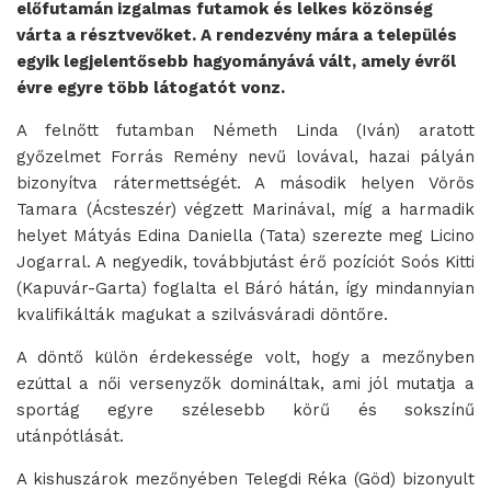
előfutamán izgalmas futamok és lelkes közönség
várta a résztvevőket. A rendezvény mára a település
egyik legjelentősebb hagyományává vált, amely évről
évre egyre több látogatót vonz.
A felnőtt futamban Németh Linda (Iván) aratott
győzelmet Forrás Remény nevű lovával, hazai pályán
bizonyítva rátermettségét. A második helyen Vörös
Tamara (Ácsteszér) végzett Marinával, míg a harmadik
helyet Mátyás Edina Daniella (Tata) szerezte meg Licino
Jogarral. A negyedik, továbbjutást érő pozíciót Soós Kitti
(Kapuvár-Garta) foglalta el Báró hátán, így mindannyian
kvalifikálták magukat a szilvásváradi döntőre.
A döntő külön érdekessége volt, hogy a mezőnyben
ezúttal a női versenyzők domináltak, ami jól mutatja a
sportág egyre szélesebb körű és sokszínű
utánpótlását.
A kishuszárok mezőnyében Telegdi Réka (Göd) bizonyult