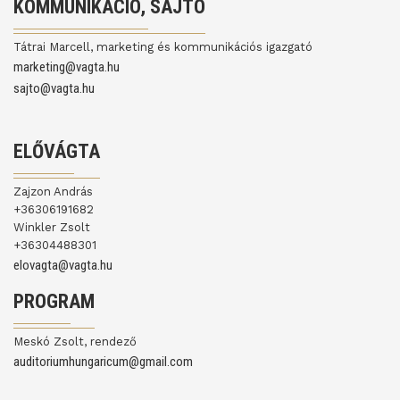
KOMMUNIKÁCIÓ, SAJTÓ
Tátrai Marcell, marketing és kommunikációs igazgató
marketing@vagta.hu
sajto@vagta.hu
ELŐVÁGTA
Zajzon András
+36306191682
Winkler Zsolt
+36304488301
elovagta@vagta.hu
PROGRAM
Meskó Zsolt, rendező
auditoriumhungaricum@gmail.com