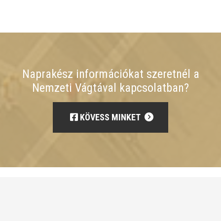
Naprakész információkat szeretnél a
Nemzeti Vágtával kapcsolatban?
KÖVESS MINKET