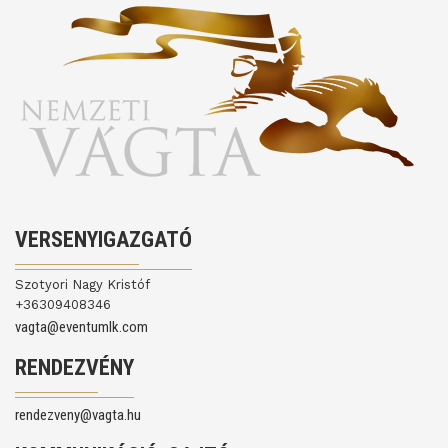
VERSENYIGAZGATÓ
Szotyori Nagy Kristóf
+36309408346
vagta@eventumlk.com
RENDEZVÉNY
rendezveny@vagta.hu