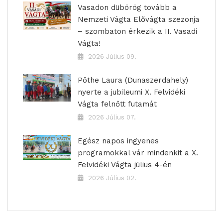
Vasadon dübörög tovább a
Nemzeti Vágta Elővágta szezonja
– szombaton érkezik a II. Vasadi
Vágta!
2026 Július 09.
Pöthe Laura (Dunaszerdahely)
nyerte a jubileumi X. Felvidéki
Vágta felnőtt futamát
2026 Július 07.
Egész napos ingyenes
programokkal vár mindenkit a X.
Felvidéki Vágta július 4-én
2026 Július 02.