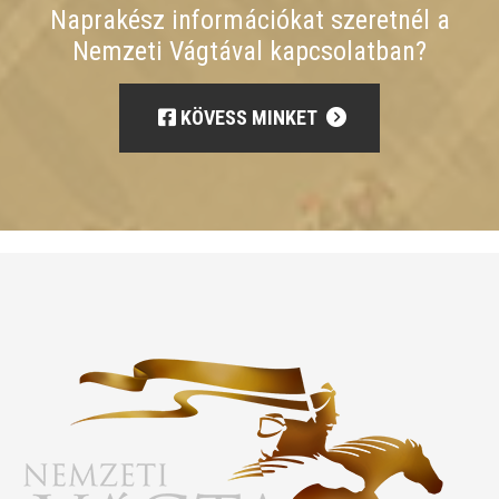
Naprakész információkat szeretnél a
Nemzeti Vágtával kapcsolatban?
KÖVESS MINKET