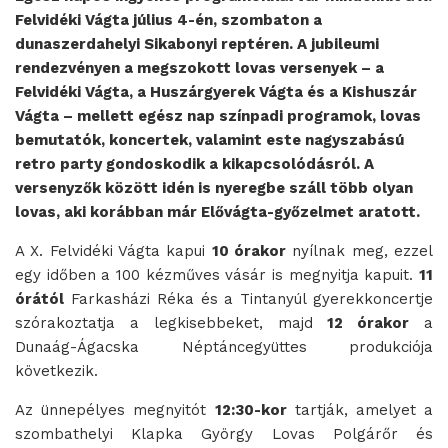
Felvidéki Vágta július 4-én, szombaton a
dunaszerdahelyi Sikabonyi reptéren. A jubileumi
rendezvényen a megszokott lovas versenyek – a
Felvidéki Vágta, a Huszárgyerek Vágta és a Kishuszár
Vágta – mellett egész nap színpadi programok, lovas
bemutatók, koncertek, valamint este nagyszabású
retro party gondoskodik a kikapcsolódásról. A
versenyzők között idén is nyeregbe száll több olyan
lovas, aki korábban már Elővágta-győzelmet aratott.
A X. Felvidéki Vágta kapui
10 órakor
nyílnak meg, ezzel
egy időben a 100 kézműves vásár is megnyitja kapuit.
11
órától
Farkasházi Réka és a Tintanyúl gyerekkoncertje
szórakoztatja a legkisebbeket, majd
12 órakor
a
Dunaág-Ágacska Néptáncegyüttes produkciója
következik.
Az ünnepélyes megnyitót
12:30-kor
tartják, amelyet a
szombathelyi Klapka György Lovas Polgárőr és