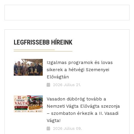
LEGFRISSEBB HÍREINK
Izgalmas programok és lovas
sikerek a hétvégi Szemenyei
Elővágtán
2026 Július 21.
Vasadon dübörög tovább a
Nemzeti Vágta Elővágta szezonja
– szombaton érkezik a II. Vasadi
Vágta!
2026 Július 09.