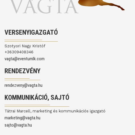
VERSENYIGAZGATÓ
Szotyori Nagy Kristóf
+36309408346
vagta@eventumlk.com
RENDEZVÉNY
rendezveny@vagta.hu
KOMMUNIKÁCIÓ, SAJTÓ
Tátrai Marcell, marketing és kommunikációs igazgató
marketing@vagta.hu
sajto@vagta.hu