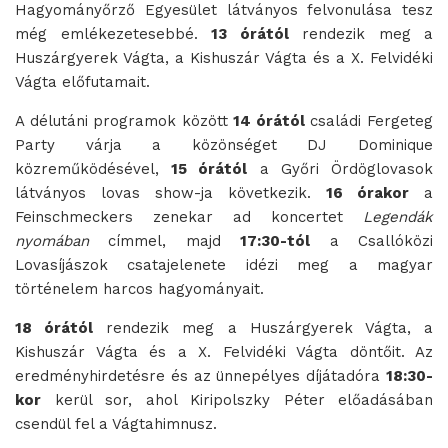
Hagyományőrző Egyesület látványos felvonulása tesz
még emlékezetesebbé.
13 órától
rendezik meg a
Huszárgyerek Vágta, a Kishuszár Vágta és a X. Felvidéki
Vágta előfutamait.
A délutáni programok között
14 órától
családi Fergeteg
Party várja a közönséget DJ Dominique
közreműködésével,
15 órától
a Győri Ördöglovasok
látványos lovas show-ja következik.
16 órakor
a
Feinschmeckers zenekar ad koncertet
Legendák
nyomában
címmel, majd
17:30-tól
a Csallóközi
Lovasíjászok csatajelenete idézi meg a magyar
történelem harcos hagyományait.
18 órától
rendezik meg a Huszárgyerek Vágta, a
Kishuszár Vágta és a X. Felvidéki Vágta döntőit. Az
eredményhirdetésre és az ünnepélyes díjátadóra
18:30-
kor
kerül sor, ahol Kiripolszky Péter előadásában
csendül fel a Vágtahimnusz.