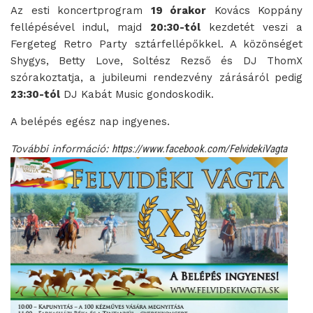
Az esti koncertprogram
19 órakor
Kovács Koppány
fellépésével indul, majd
20:30-tól
kezdetét veszi a
Fergeteg Retro Party sztárfellépőkkel. A közönséget
Shygys, Betty Love, Soltész Rezső és DJ ThomX
szórakoztatja, a jubileumi rendezvény zárásáról pedig
23:30-tól
DJ Kabát Music gondoskodik.
A belépés egész nap ingyenes.
További információ:
https://www.facebook.com/FelvidekiVagta