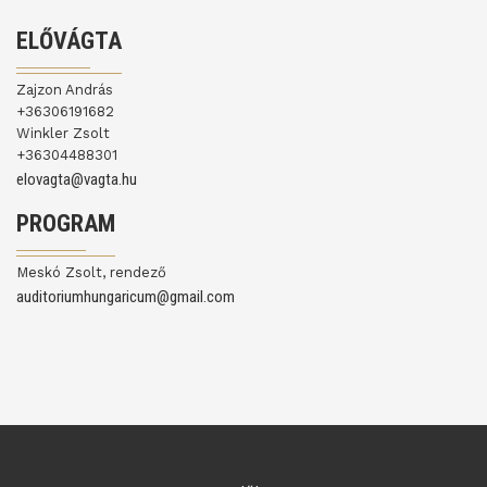
ELŐVÁGTA
Zajzon András
+36306191682
Winkler Zsolt
+36304488301
elovagta@vagta.hu
PROGRAM
Meskó Zsolt, rendező
auditoriumhungaricum@gmail.com