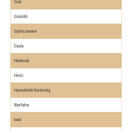
Göd
Gödöllő
Győrszemere
Gyula
Hédervár
Hévíz
Homokháti Kistérség
Illyefalva
Ivád