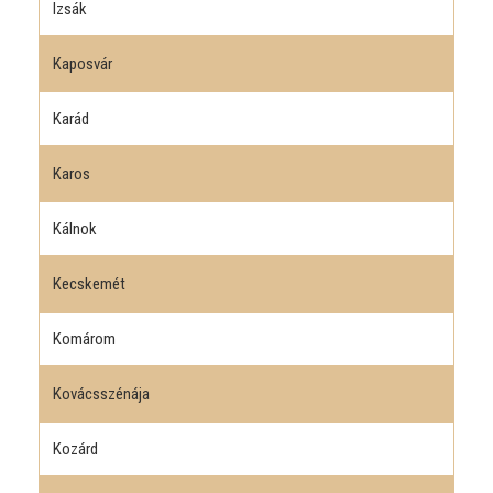
Izsák
Kaposvár
Karád
Karos
Kálnok
Kecskemét
Komárom
Kovácsszénája
Kozárd