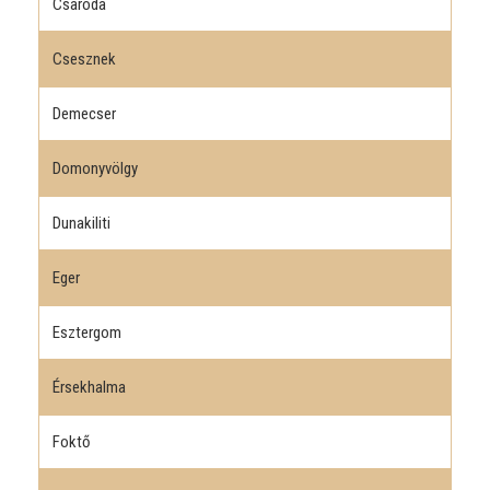
Csaroda
Csesznek
Demecser
Domonyvölgy
Dunakiliti
Eger
Esztergom
Érsekhalma
Foktő