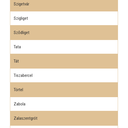
Szigetvár
Szigliget
Sződliget
Tata
Tát
Tiszabercel
Törtel
Zabola
Zalaszentgrót