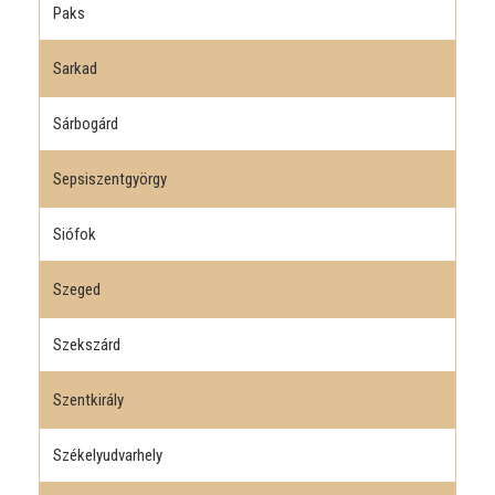
Paks
Sarkad
Sárbogárd
Sepsiszentgyörgy
Siófok
Szeged
Szekszárd
Szentkirály
Székelyudvarhely