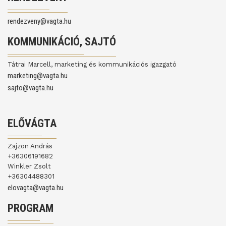
rendezveny@vagta.hu
KOMMUNIKÁCIÓ, SAJTÓ
Tátrai Marcell, marketing és kommunikációs igazgató
marketing@vagta.hu
sajto@vagta.hu
ELŐVÁGTA
Zajzon András
+36306191682
Winkler Zsolt
+36304488301
elovagta@vagta.hu
PROGRAM