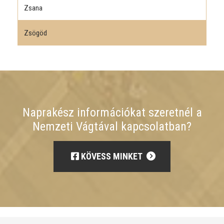
Zsana
Zsögöd
Naprakész információkat szeretnél a
Nemzeti Vágtával kapcsolatban?
KÖVESS MINKET