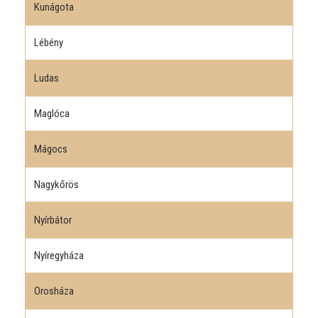
Kunágota
Lébény
Ludas
Maglóca
Mágocs
Nagykőrös
Nyírbátor
Nyíregyháza
Orosháza