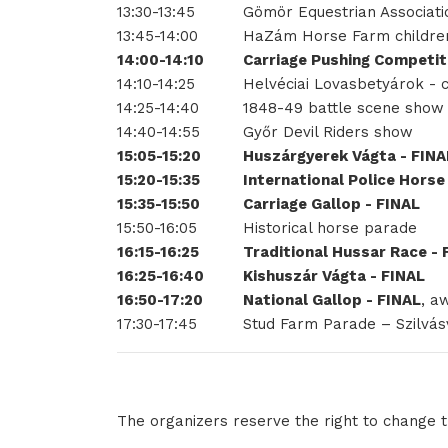
13:30-13:45
Gömör Equestrian Associati
13:45-14:00
HaZám Horse Farm children
14:00-14:10
Carriage Pushing Competit
14:10-14:25
Helvéciai Lovasbetyárok - 
14:25-14:40
1848-49 battle scene show
14:40-14:55
Győr Devil Riders show
15:05-15:20
Huszárgyerek Vágta - FINA
15:20-15:35
International Police Horse
15:35-15:50
Carriage Gallop - FINAL
15:50-16:05
Historical horse parade
16:15-16:25
Traditional Hussar Race - 
16:25-16:40
Kishuszár Vágta - FINAL
16:50-17:20
National Gallop - FINAL
, a
17:30-17:45
Stud Farm Parade – Szilvá
The organizers reserve the right to change