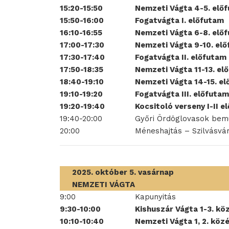
15:20-15:50
Nemzeti Vágta 4-5. elő
15:50-16:00
Fogatvágta I. előfutam
16:10-16:55
Nemzeti Vágta 6-8. elő
17:00-17:30
Nemzeti Vágta 9-10. el
17:30-17:40
Fogatvágta II. előfutam
17:50-18:35
Nemzeti Vágta 11-13. el
18:40-19:10
Nemzeti Vágta 14-15. e
19:10-19:20
Fogatvágta III. előfutam
19:20-19:40
Kocsitoló verseny I-II e
19:40-20:00
Győri Ördöglovasok bem
20:00
Méneshajtás – Szilvásvá
2025. október 5. vasárnap
NEMZETI VÁGTA
9:00
Kapunyitás
9:30-10:00
Kishuszár Vágta 1-3. k
10:10-10:40
Nemzeti Vágta 1, 2. kö