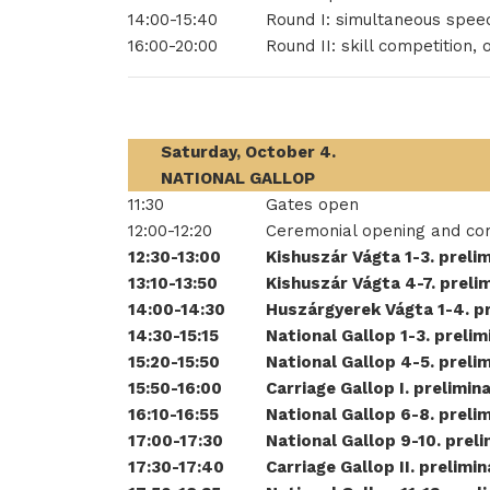
14:00-15:40
Round I: simultaneous spee
16:00-20:00
Round II: skill competition,
Saturday, October 4.
NATIONAL GALLOP
11:30
Gates open
12:00-12:20
Ceremonial opening and com
12:30-13:00
Kishuszár Vágta 1-3. preli
13:10-13:50
Kishuszár Vágta 4-7. preli
14:00-14:30
Huszárgyerek Vágta 1-4. pr
14:30-15:15
National Gallop 1-3. prelim
15:20-15:50
National Gallop 4-5. preli
15:50-16:00
Carriage Gallop I. prelimin
16:10-16:55
National Gallop 6-8. preli
17:00-17:30
National Gallop 9-10. prel
17:30-17:40
Carriage Gallop II. prelimi