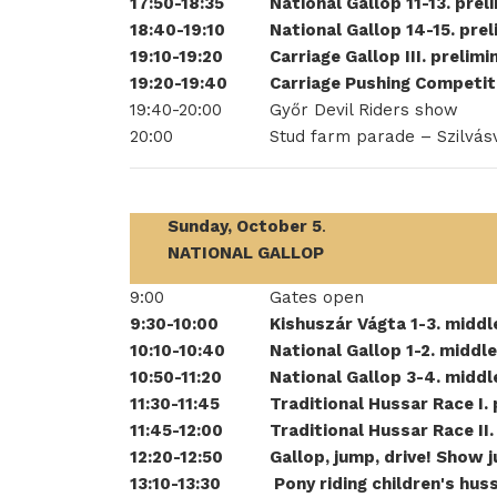
17:50-18:35
National Gallop 11-13. prel
18:40-19:10
National Gallop 14-15. pre
19:10-19:20
Carriage Gallop III. prelimi
19:20-19:40
Carriage Pushing Competitio
19:40-20:00
Győr Devil Riders show
20:00
Stud farm parade – Szilvás
Sunday, October 5
.
NATIONAL GALLOP
9:00
Gates open
9:30-10:00
Kishuszár Vágta 1-3. middl
10:10-10:40
National Gallop 1-2. middl
10:50-11:20
National Gallop 3-4. middl
11:30-11:45
Traditional Hussar Race I. 
11:45-12:00
Traditional Hussar Race II.
12:20-12:50
Gallop, jump, drive! Show 
13:10-13:30
Pony riding children's hu