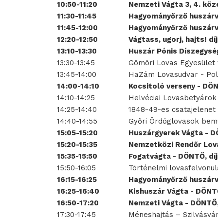
10:50-11:20
Nemzeti Vágta 3, 4. kö
11:30-11:45
Hagyományőrző huszárve
11:45-12:00
Hagyományőrző huszárve
12:20-12:50
Vágtass, ugorj, hajts! d
13:10-13:30
Huszár Pónis Díszegysé
13:30-13:45
Gömöri Lovas Egyesület 
13:45-14:00
HaZám Lovasudvar - Pol
14:00-14:10
Kocsitoló verseny - DÖN
14:10-14:25
Helvéciai Lovasbetyárok
14:25-14:40
1848-49-es csatajelenet
14:40-14:55
Győri Ördöglovasok bem
15:05-15:20
Huszárgyerek Vágta -
DÖ
15:20-15:35
Nemzetközi Rendőr Lov
15:35-15:50
Fogatvágta - DÖNTŐ, dí
15:50-16:05
Történelmi lovasfelvonul
16:15-16:25
Hagyományőrző huszárv
16:25-16:40
Kishuszár Vágta - DÖNT
16:50-17:20
Nemzeti Vágta - DÖNTŐ,
17:30-17:45
Méneshajtás – Szilvásvá