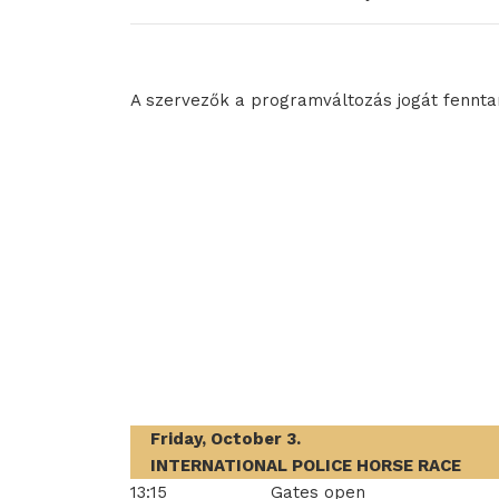
A szervezők a programváltozás jogát fenntar
Friday, October 3.
INTERNATIONAL POLICE HORSE RACE
13:15
Gates open