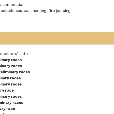
d competition
 obstacle course, shooting, fire jumping
petitors' oath
minary races
minary races
eliminary races
inary races
minary races
ary race
minary races
iminary races
nary race