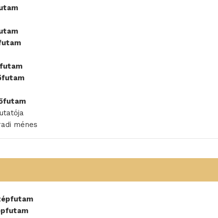
futam
futam
őfutam
őfutam
lőfutam
lőfutam
utatója
radi ménes
özépfutam
zépfutam