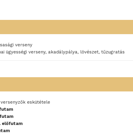
rsasági verseny
mai ügyességi verseny, akadálypálya, lövészet, tűzugratás
 versenyzők eskütétele
őfutam
őfutam
. előfutam
futam