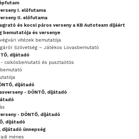
zépfutam
rseny I. előfutama
rseny II. előfutama
íjugrató és kocsi páros verseny a KB Autoteam díjáért
g bemutatója és versenye
végvári vitézek bemutatója
gárőr Szövetség – Játékos Lovasbemutató
TŐ, díjátadó
 - csikósbemutató és pusztaötös
 bemutató
utatója
NTŐ, díjátadó
asverseny -
DÖNTŐ, díjátadó
játadó
ás
erseny - DÖNTŐ, díjátadó
Ő, díjátadó
 díjátadó ünnepség
radi ménes