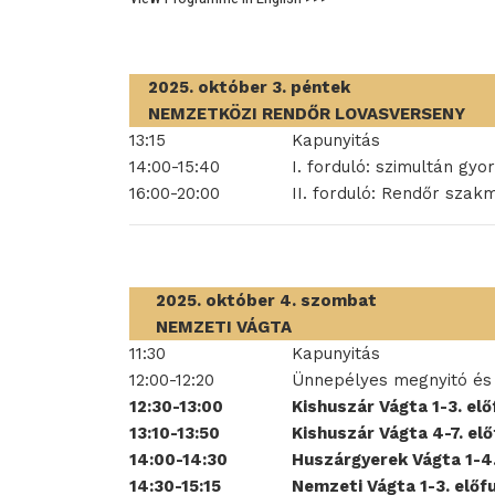
2025. október 3. péntek
NEMZETKÖZI RENDŐR LOVASVERSENY
13:15
Kapunyitás
14:00-15:40
I. forduló: szimultán gyo
16:00-20:00
II. forduló: Rendőr szak
2025. október 4. szombat
NEMZETI VÁGTA
11:30
Kapunyitás
12:00-12:20
Ünnepélyes megnyitó és
12:30-13:00
Kishuszár Vágta 1-3. el
13:10-13:50
Kishuszár Vágta 4-7. el
14:00-14:30
Huszárgyerek Vágta 1-4
14:30-15:15
Nemzeti Vágta 1-3. elő