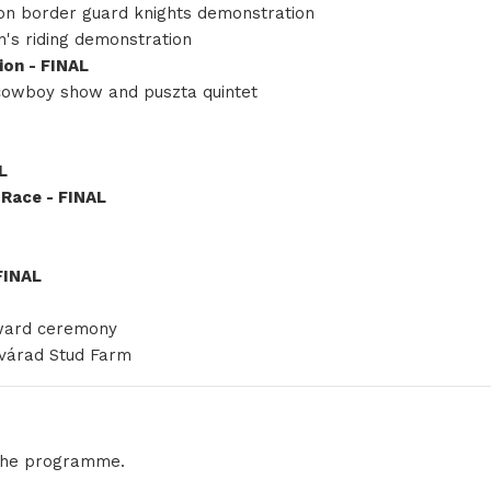
on border guard knights demonstration
's riding demonstration
ion - FINAL
cowboy show and puszta quintet
L
 Race - FINAL
FINAL
ward ceremony
svárad Stud Farm
 the programme.