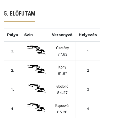
5. ELŐFUTAM
Pálya
Szín
Versenyző
Helyezés
Csetény
3.
1
77.82
Kóny
2.
2
81.87
Gödöllő
1.
3
84.27
Kaposvár
4.
4
85.28