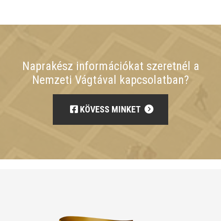
Naprakész információkat szeretnél a
Nemzeti Vágtával kapcsolatban?
KÖVESS MINKET