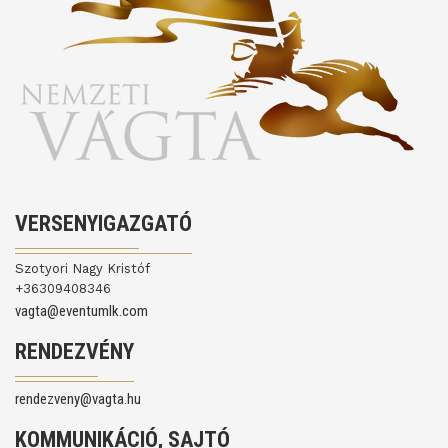
VERSENYIGAZGATÓ
Szotyori Nagy Kristóf
+36309408346
vagta@eventumlk.com
RENDEZVÉNY
rendezveny@vagta.hu
KOMMUNIKÁCIÓ, SAJTÓ