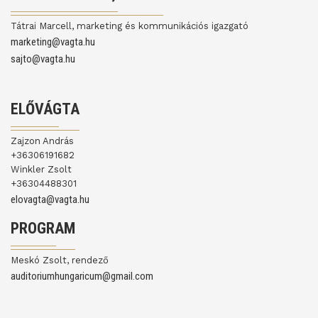
Tátrai Marcell, marketing és kommunikációs igazgató
marketing@vagta.hu
sajto@vagta.hu
ELŐVÁGTA
Zajzon András
+36306191682
Winkler Zsolt
+36304488301
elovagta@vagta.hu
PROGRAM
Meskó Zsolt, rendező
auditoriumhungaricum@gmail.com