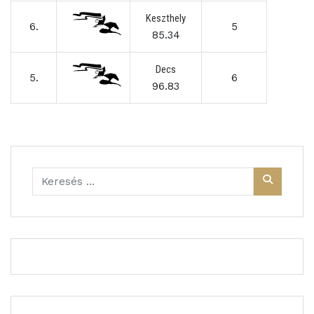
Keszthely
6.
5
85.34
Decs
5.
6
96.83