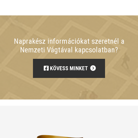
Naprakész információkat szeretnél a
Nemzeti Vágtával kapcsolatban?
KÖVESS MINKET