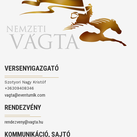
VERSENYIGAZGATÓ
Szotyori Nagy Kristóf
+36309408346
vagta@eventumlk.com
RENDEZVÉNY
rendezveny@vagta.hu
KOMMUNIKÁCIÓ, SAJTÓ