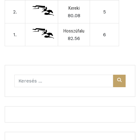
Kereki
2.
5
80.08
Hosszúfalu
1.
6
82.56