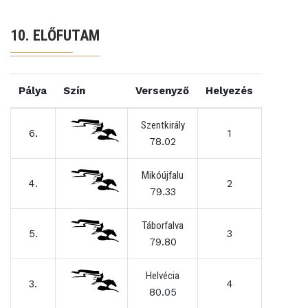
10. ELŐFUTAM
Pálya
Szín
Versenyző
Helyezés
Szentkirály
6.
1
78.02
Mikóújfalu
4.
2
79.33
Táborfalva
5.
3
79.80
Helvécia
3.
4
80.05