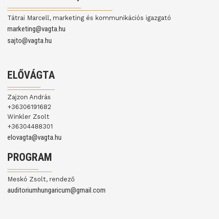
Tátrai Marcell, marketing és kommunikációs igazgató
marketing@vagta.hu
sajto@vagta.hu
ELŐVÁGTA
Zajzon András
+36306191682
Winkler Zsolt
+36304488301
elovagta@vagta.hu
PROGRAM
Meskó Zsolt, rendező
auditoriumhungaricum@gmail.com