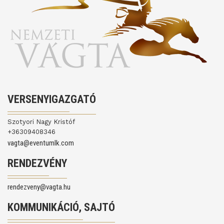
VERSENYIGAZGATÓ
Szotyori Nagy Kristóf
+36309408346
vagta@eventumlk.com
RENDEZVÉNY
rendezveny@vagta.hu
KOMMUNIKÁCIÓ, SAJTÓ