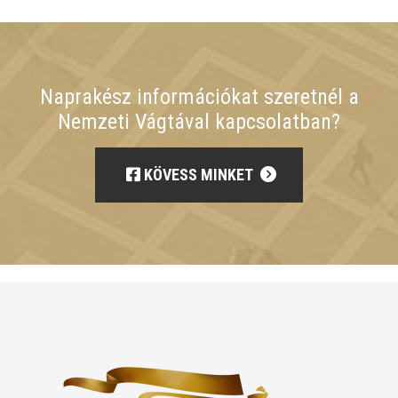
Naprakész információkat szeretnél a
Nemzeti Vágtával kapcsolatban?
KÖVESS MINKET