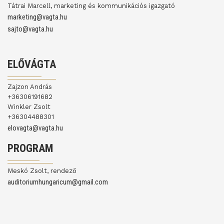
Tátrai Marcell, marketing és kommunikációs igazgató
marketing@vagta.hu
sajto@vagta.hu
ELŐVÁGTA
Zajzon András
+36306191682
Winkler Zsolt
+36304488301
elovagta@vagta.hu
PROGRAM
Meskó Zsolt, rendező
auditoriumhungaricum@gmail.com