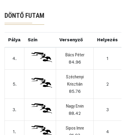
DÖNTŐ FUTAM
Pálya
Szín
Versenyző
Helyezés
Bács Péter
4.
1
84.96
Széchenyi
5.
Krisztián
2
85.76
Nagy Ervin
3.
3
88.42
Sipos Imre
1.
4