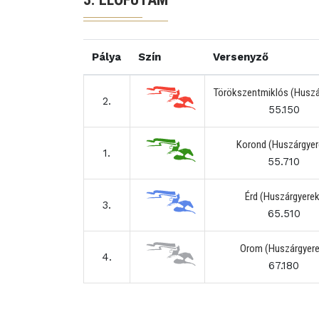
Pálya
Szín
Versenyző
Törökszentmiklós (Huszá
2.
55.150
Korond (Huszárgyer
1.
55.710
Érd (Huszárgyerek
3.
65.510
Orom (Huszárgyere
4.
67.180