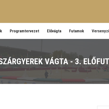
ek
Programtervezet
Elővágta
Futamok
Versenyz
SZÁRGYEREK VÁGTA - 3. ELŐFU