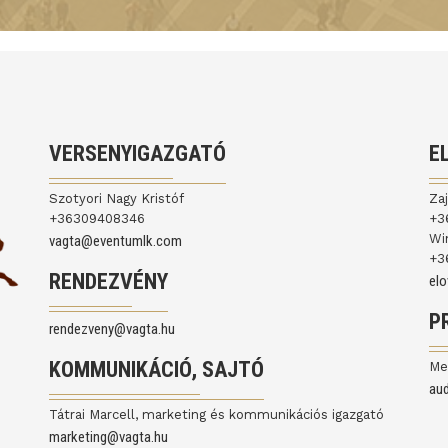
VERSENYIGAZGATÓ
E
Szotyori Nagy Kristóf
Za
+36309408346
+3
Wi
vagta@eventumlk.com
+3
RENDEZVÉNY
el
P
rendezveny@vagta.hu
KOMMUNIKÁCIÓ, SAJTÓ
Me
au
Tátrai Marcell, marketing és kommunikációs igazgató
marketing@vagta.hu