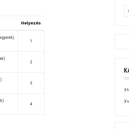
Helyezés
rgyerek)
1
ek)
2
K
)
3
k)
V
4