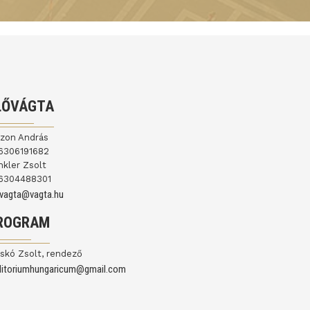
LŐVÁGTA
jzon András
6306191682
nkler Zsolt
6304488301
ovagta@vagta.hu
ROGRAM
skó Zsolt, rendező
ditoriumhungaricum@gmail.com