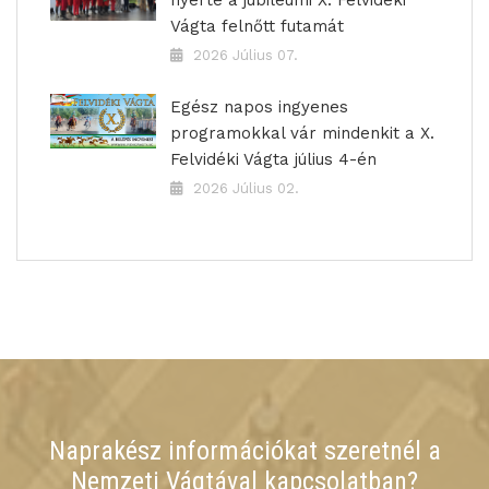
nyerte a jubileumi X. Felvidéki
Vágta felnőtt futamát
2026 Július 07.
Egész napos ingyenes
programokkal vár mindenkit a X.
Felvidéki Vágta július 4-én
2026 Július 02.
Naprakész információkat szeretnél a
Nemzeti Vágtával kapcsolatban?