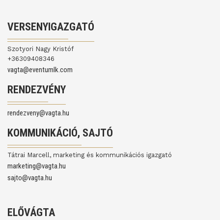
VERSENYIGAZGATÓ
Szotyori Nagy Kristóf
+36309408346
vagta@eventumlk.com
RENDEZVÉNY
rendezveny@vagta.hu
KOMMUNIKÁCIÓ, SAJTÓ
Tátrai Marcell, marketing és kommunikációs igazgató
marketing@vagta.hu
sajto@vagta.hu
ELŐVÁGTA