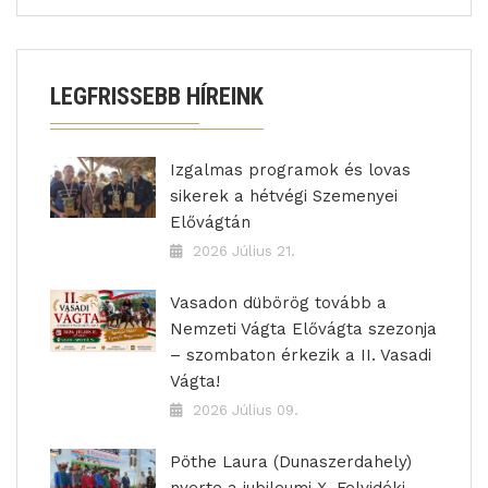
LEGFRISSEBB HÍREINK
Izgalmas programok és lovas
sikerek a hétvégi Szemenyei
Elővágtán
2026 Július 21.
Vasadon dübörög tovább a
Nemzeti Vágta Elővágta szezonja
– szombaton érkezik a II. Vasadi
Vágta!
2026 Július 09.
Pöthe Laura (Dunaszerdahely)