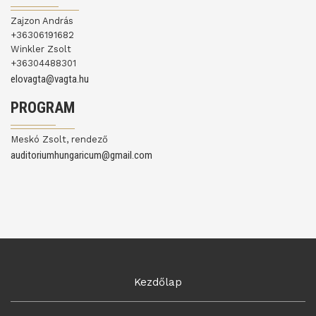
Zajzon András
+36306191682
Winkler Zsolt
+36304488301
elovagta@vagta.hu
PROGRAM
Meskó Zsolt, rendező
auditoriumhungaricum@gmail.com
Kezdőlap