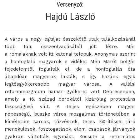
Versenyző:
Hajdú László
A város a négy égtájat összekötő utak találkozásánál
több falu összeolvadásából jött létre. Már
a rómaiaknak volt itt katonai telepük. Anonymus szerint
a honfoglaló magyarok e vidéket Mén Marót bolgár
fejedelemtől foglalták el, de a honfoglalás óta
állandóan magyarok lakták, s így hazánk egyik
legtősgyökeresebb magyar városa. A vallási
reformmozgalom hamar gyökeret vert Debrecenben,
amely a 16. század derekától kizárólag protestáns
lakosságúvá vált. A teljes egészében magyar
népességű, büszke város mozgalmas történetében a
kíméletlen sarcok, tűzvészek, teljes kiürítéssel járó
menekülések, fosztogatások, elemi csapások, járványok
gyakran váltották egymást. Kossuth a református