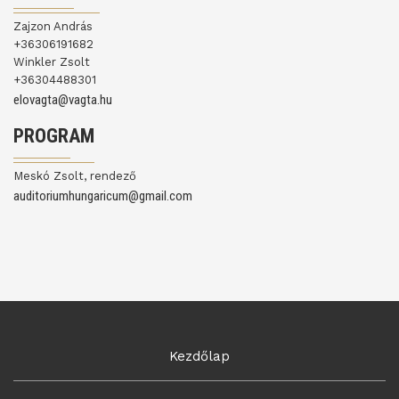
Zajzon András
+36306191682
Winkler Zsolt
+36304488301
elovagta@vagta.hu
PROGRAM
Meskó Zsolt, rendező
auditoriumhungaricum@gmail.com
Kezdőlap