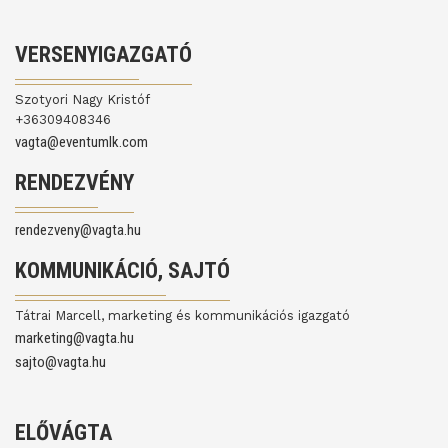
VERSENYIGAZGATÓ
Szotyori Nagy Kristóf
+36309408346
vagta@eventumlk.com
RENDEZVÉNY
rendezveny@vagta.hu
KOMMUNIKÁCIÓ, SAJTÓ
Tátrai Marcell, marketing és kommunikációs igazgató
marketing@vagta.hu
sajto@vagta.hu
ELŐVÁGTA