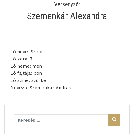
Versenyző:
Szemenkár Alexandra
Ló neve: Szepi
Ló kora: 7
Ló neme: mén
Ló fajtája: póni
Ló színe: szürke
Nevező: Szemenkár András