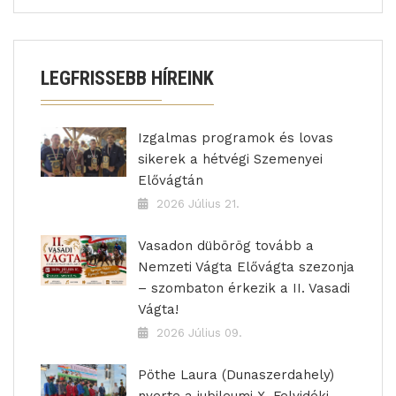
LEGFRISSEBB HÍREINK
Izgalmas programok és lovas
sikerek a hétvégi Szemenyei
Elővágtán
2026 Július 21.
Vasadon dübörög tovább a
Nemzeti Vágta Elővágta szezonja
– szombaton érkezik a II. Vasadi
Vágta!
2026 Július 09.
Pöthe Laura (Dunaszerdahely)