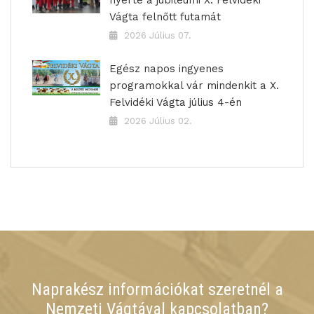
nyerte a jubileumi X. Felvidéki
Vágta felnőtt futamát
2026 Július 07.
Egész napos ingyenes
programokkal vár mindenkit a X.
Felvidéki Vágta július 4-én
2026 Július 02.
Naprakész információkat szeretnél a
Nemzeti Vágtával kapcsolatban?