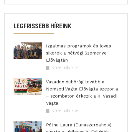
LEGFRISSEBB HÍREINK
Izgalmas programok és lovas
sikerek a hétvégi Szemenyei
Elővágtán
2026 Július 21.
Vasadon dübörög tovább a
Nemzeti Vágta Elővágta szezonja
– szombaton érkezik a II. Vasadi
Vágta!
2026 Július 09.
Pöthe Laura (Dunaszerdahely)