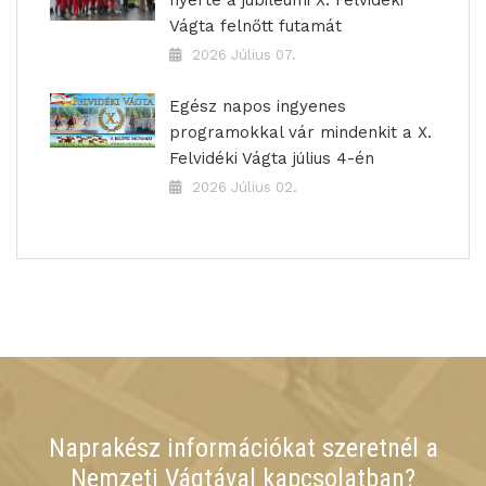
nyerte a jubileumi X. Felvidéki
Vágta felnőtt futamát
2026 Július 07.
Egész napos ingyenes
programokkal vár mindenkit a X.
Felvidéki Vágta július 4-én
2026 Július 02.
Naprakész információkat szeretnél a
Nemzeti Vágtával kapcsolatban?