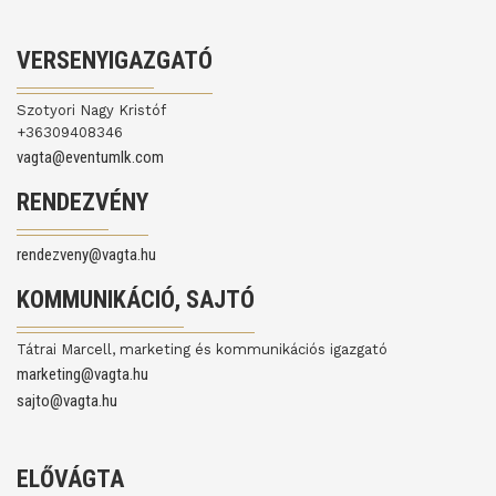
VERSENYIGAZGATÓ
Szotyori Nagy Kristóf
+36309408346
vagta@eventumlk.com
RENDEZVÉNY
rendezveny@vagta.hu
KOMMUNIKÁCIÓ, SAJTÓ
Tátrai Marcell, marketing és kommunikációs igazgató
marketing@vagta.hu
sajto@vagta.hu
ELŐVÁGTA