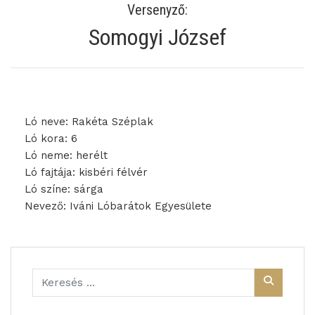
Versenyző:
Somogyi József
Ló neve: Rakéta Széplak
Ló kora: 6
Ló neme: herélt
Ló fajtája: kisbéri félvér
Ló színe: sárga
Nevező: Iváni Lóbarátok Egyesülete