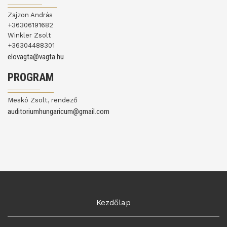
Zajzon András
+36306191682
Winkler Zsolt
+36304488301
elovagta@vagta.hu
PROGRAM
Meskó Zsolt, rendező
auditoriumhungaricum@gmail.com
Kezdőlap