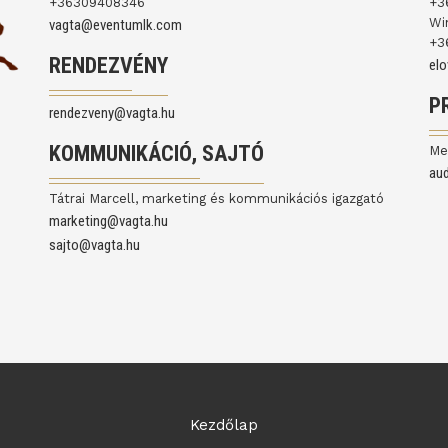
+36309408346
+3
Wi
vagta@eventumlk.com
+3
RENDEZVÉNY
el
P
rendezveny@vagta.hu
KOMMUNIKÁCIÓ, SAJTÓ
Me
au
Tátrai Marcell, marketing és kommunikációs igazgató
marketing@vagta.hu
sajto@vagta.hu
Kezdőlap