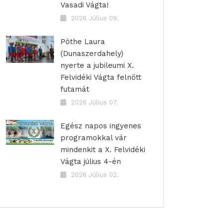
Vasadi Vágta!
2026 Július 09.
Pöthe Laura
(Dunaszerdahely)
nyerte a jubileumi X.
Felvidéki Vágta felnőtt
futamát
2026 Július 07.
Egész napos ingyenes
programokkal vár
mindenkit a X. Felvidéki
Vágta július 4-én
2026 Július 02.