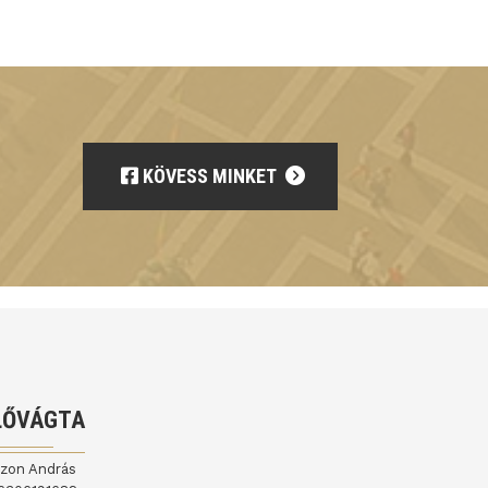
KÖVESS MINKET
LŐVÁGTA
jzon András