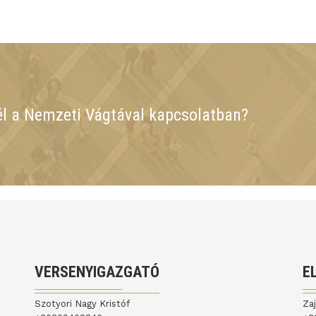
él a Nemzeti Vágtával kapcsolatban?
VERSENYIGAZGATÓ
E
Szotyori Nagy Kristóf
Za