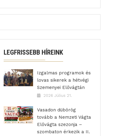
LEGFRISSEBB HÍREINK
Izgalmas programok és
lovas sikerek a hétvégi
Szemenyei Elővágtán
2026 Július 21.
Vasadon dübörög
tovább a Nemzeti Vágta
Elővágta szezonja –
szombaton érkezik a II.