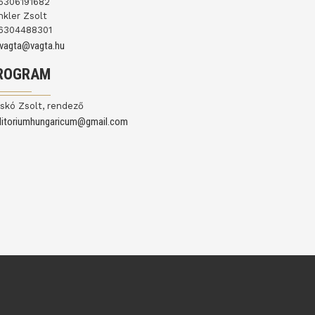
6306191682
nkler Zsolt
6304488301
ovagta@vagta.hu
ROGRAM
skó Zsolt, rendező
ditoriumhungaricum@gmail.com