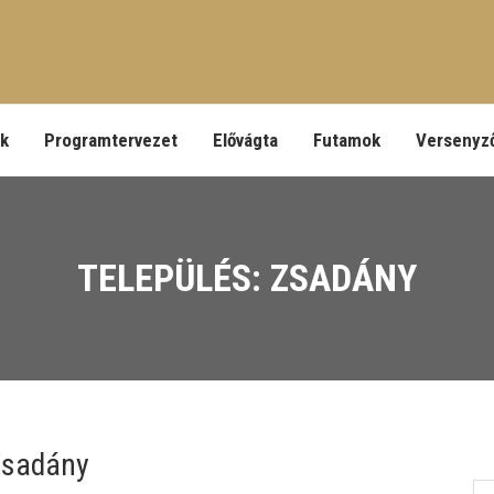
ek
Programtervezet
Elővágta
Futamok
Versenyz
TELEPÜLÉS: ZSADÁNY
Zsadány