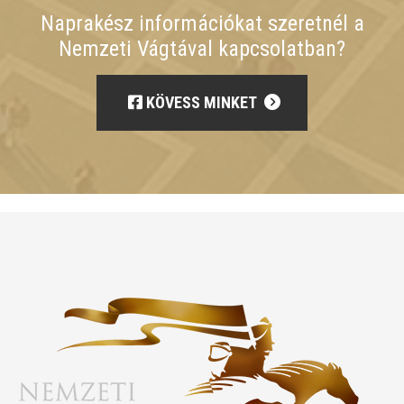
Naprakész információkat szeretnél a
Nemzeti Vágtával kapcsolatban?
KÖVESS MINKET