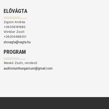
ELŐVÁGTA
Zajzon András
+36306191682
Winkler Zsolt
+36304488301
elovagta@vagta.hu
PROGRAM
Meskó Zsolt, rendező
auditoriumhungaricum@gmail.com