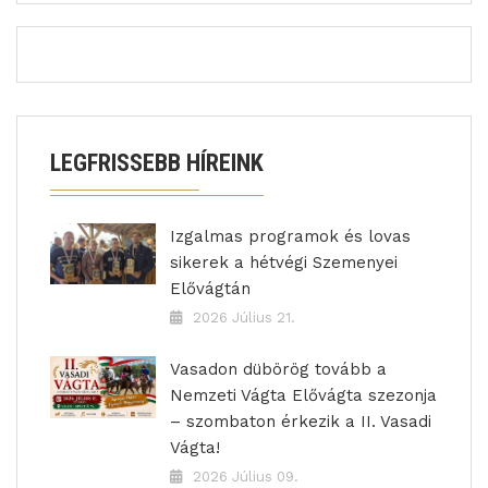
LEGFRISSEBB HÍREINK
Izgalmas programok és lovas
sikerek a hétvégi Szemenyei
Elővágtán
2026 Július 21.
Vasadon dübörög tovább a
Nemzeti Vágta Elővágta szezonja
– szombaton érkezik a II. Vasadi
Vágta!
2026 Július 09.