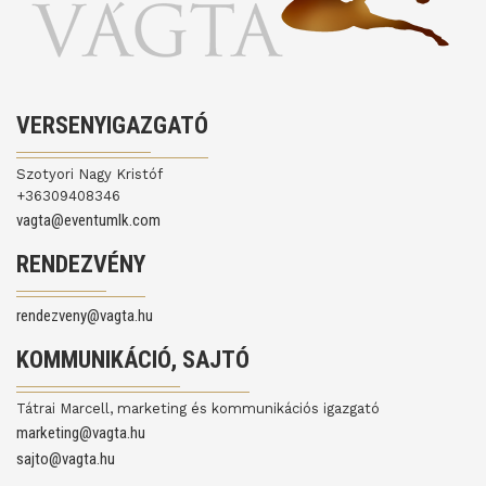
VERSENYIGAZGATÓ
Szotyori Nagy Kristóf
+36309408346
vagta@eventumlk.com
RENDEZVÉNY
rendezveny@vagta.hu
KOMMUNIKÁCIÓ, SAJTÓ
Tátrai Marcell, marketing és kommunikációs igazgató
marketing@vagta.hu
sajto@vagta.hu