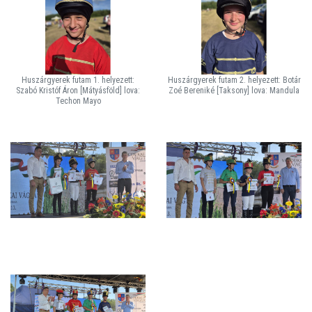
Huszárgyerek futam 1. helyezett:
Huszárgyerek futam 2. helyezett: Botár
Szabó Kristóf Áron [Mátyásföld] lova:
Zoé Bereniké [Taksony] lova: Mandula
Techon Mayo