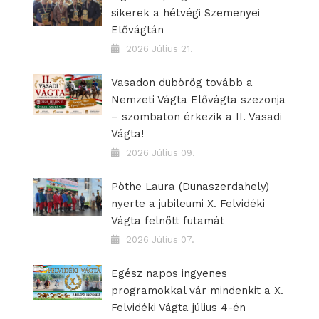
sikerek a hétvégi Szemenyei
Elővágtán
2026 Július 21.
Vasadon dübörög tovább a
Nemzeti Vágta Elővágta szezonja
– szombaton érkezik a II. Vasadi
Vágta!
2026 Július 09.
Pöthe Laura (Dunaszerdahely)
nyerte a jubileumi X. Felvidéki
Vágta felnőtt futamát
2026 Július 07.
Egész napos ingyenes
programokkal vár mindenkit a X.
Felvidéki Vágta július 4-én