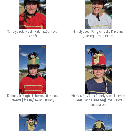
3. helyezett: Nyéki Kata [Sződ] lova:
4. helyezett: Pángyánszky Krisztina
Vezér
[Csörög] lova: Etruszk
Kishuszár Vágta 1. helyezett: Koncz
Kishuszár Vágta 2. helyezett: Horváth
Noémi [Őcsény] lova: Sárkány
Hédi Hanga [Keszeg] lova: Priori
Incantatem