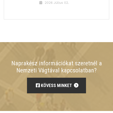
2026 Július 02.
Naprakész információkat szeretnél a
Nemzeti Vágtával kapcsolatban?
KÖVESS MINKET