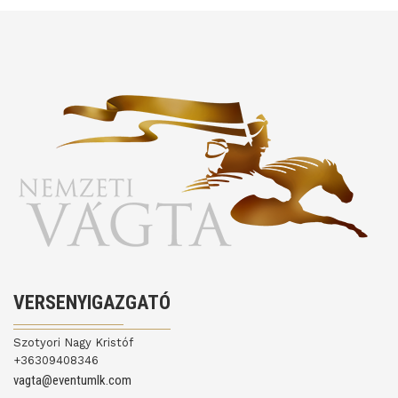
VERSENYIGAZGATÓ
Szotyori Nagy Kristóf
+36309408346
vagta@eventumlk.com