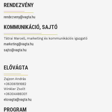
RENDEZVÉNY
rendezveny@vagta.hu
KOMMUNIKÁCIÓ, SAJTÓ
Tátrai Marcell, marketing és kommunikációs igazgató
marketing@vagta.hu
sajto@vagta.hu
ELŐVÁGTA
Zajzon András
+36306191682
Winkler Zsolt
+36304488301
elovagta@vagta.hu
PROGRAM