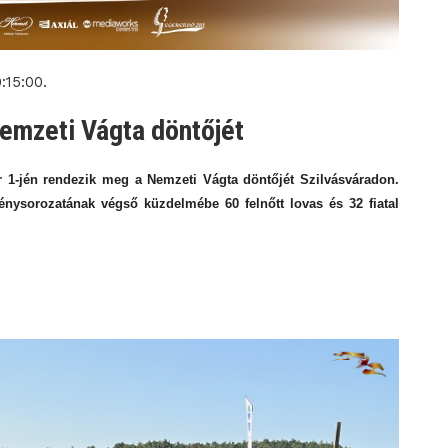
:15:00.
emzeti Vágta döntőjét
 1-jén rendezik meg a Nemzeti Vágta döntőjét Szilvásváradon.
nysorozatának végső küzdelmébe 60 felnőtt lovas és 32 fiatal