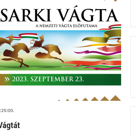
:25:00.
Vágtát