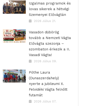
Izgalmas programok és
lovas sikerek a hétvégi
Szemenyei Elővágtán
2026 Július 21.
Vasadon dübörög
tovább a Nemzeti Vágta
Elővágta szezonja –
szombaton érkezik a II.
Vasadi Vágta!
2026 Július 09.
Pöthe Laura
(Dunaszerdahely)
nyerte a jubileumi X.
Felvidéki Vágta felnőtt
futamát
2026 Július 07.