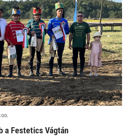
:00.
b a Festetics Vágtán