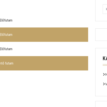
 Előfutam
 Előfutam
 Előfutam
K
ntő futam
V