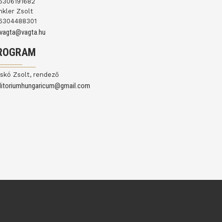
6306191682
nkler Zsolt
6304488301
ovagta@vagta.hu
ROGRAM
skó Zsolt, rendező
ditoriumhungaricum@gmail.com