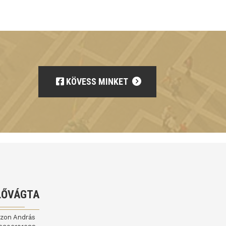
KÖVESS MINKET
LŐVÁGTA
jzon András