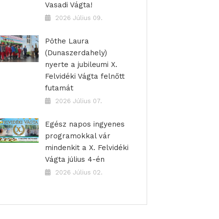
Vasadi Vágta!
2026 Július 09.
Pöthe Laura
(Dunaszerdahely)
nyerte a jubileumi X.
Felvidéki Vágta felnőtt
futamát
2026 Július 07.
Egész napos ingyenes
programokkal vár
mindenkit a X. Felvidéki
Vágta július 4-én
2026 Július 02.