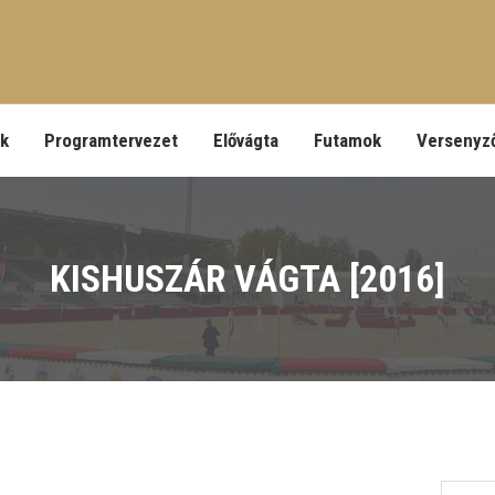
ek
Programtervezet
Elővágta
Futamok
Versenyz
KISHUSZÁR VÁGTA [2016]