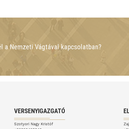
él a Nemzeti Vágtával kapcsolatban?
VERSENYIGAZGATÓ
E
Szotyori Nagy Kristóf
Za