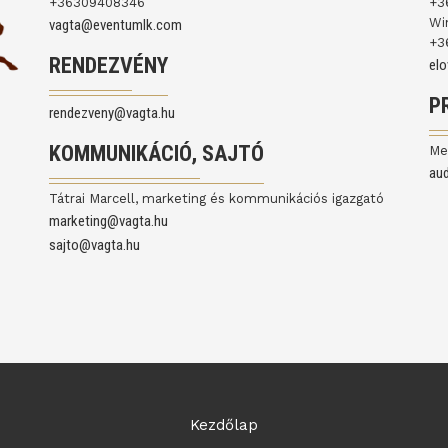
+36309408346
+3
Wi
vagta@eventumlk.com
+3
RENDEZVÉNY
el
P
rendezveny@vagta.hu
KOMMUNIKÁCIÓ, SAJTÓ
Me
au
Tátrai Marcell, marketing és kommunikációs igazgató
marketing@vagta.hu
sajto@vagta.hu
Kezdőlap