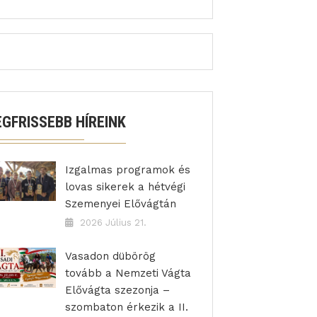
EGFRISSEBB HÍREINK
Izgalmas programok és
lovas sikerek a hétvégi
Szemenyei Elővágtán
2026 Július 21.
Vasadon dübörög
tovább a Nemzeti Vágta
Elővágta szezonja –
szombaton érkezik a II.