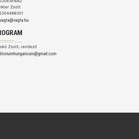
6306191682
nkler Zsolt
6304488301
ovagta@vagta.hu
ROGRAM
skó Zsolt, rendező
ditoriumhungaricum@gmail.com