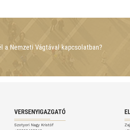
él a Nemzeti Vágtával kapcsolatban?
VERSENYIGAZGATÓ
E
Szotyori Nagy Kristóf
Za