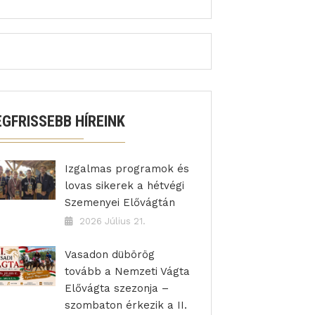
EGFRISSEBB HÍREINK
Izgalmas programok és
lovas sikerek a hétvégi
Szemenyei Elővágtán
2026 Július 21.
Vasadon dübörög
tovább a Nemzeti Vágta
Elővágta szezonja –
szombaton érkezik a II.