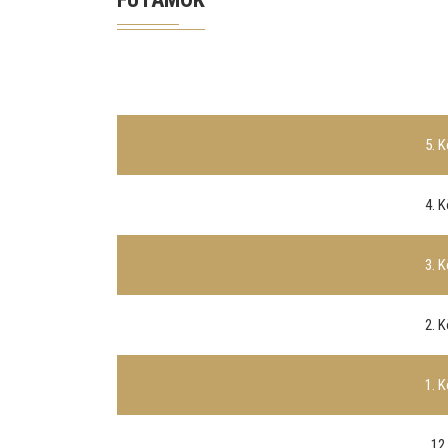
5. 
4. 
3. 
2. 
1. 
12