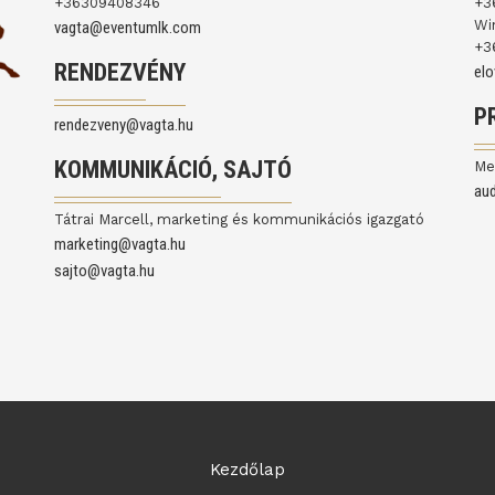
+36309408346
+3
Wi
vagta@eventumlk.com
+3
RENDEZVÉNY
el
P
rendezveny@vagta.hu
KOMMUNIKÁCIÓ, SAJTÓ
Me
au
Tátrai Marcell, marketing és kommunikációs igazgató
marketing@vagta.hu
sajto@vagta.hu
Kezdőlap