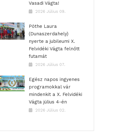
Vasadi Vágta!
2026 Július 09.
Pöthe Laura
(Dunaszerdahely)
nyerte a jubileumi X.
Felvidéki Vágta felnőtt
futamát
2026 Július 07.
Egész napos ingyenes
programokkal vár
mindenkit a X. Felvidéki
Vágta július 4-én
2026 Július 02.