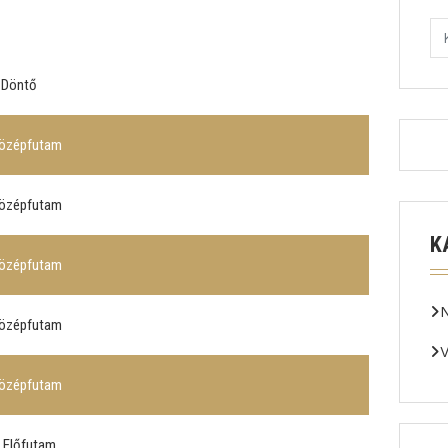
Döntő
Középfutam
Középfutam
K
Középfutam
Középfutam
V
Középfutam
. Előfutam