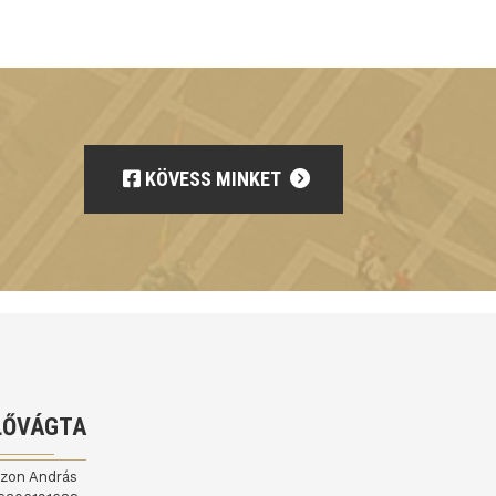
KÖVESS MINKET
LŐVÁGTA
jzon András