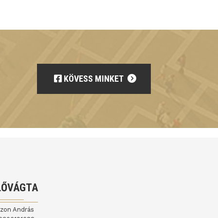
KÖVESS MINKET
LŐVÁGTA
jzon András