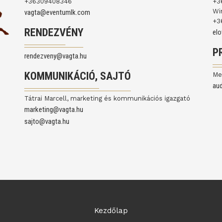
+36309408346
+3
Wi
vagta@eventumlk.com
+3
RENDEZVÉNY
el
P
rendezveny@vagta.hu
KOMMUNIKÁCIÓ, SAJTÓ
Me
au
Tátrai Marcell, marketing és kommunikációs igazgató
marketing@vagta.hu
sajto@vagta.hu
Kezdőlap