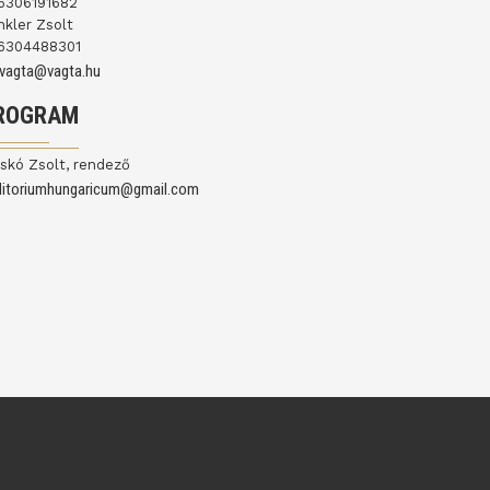
6306191682
nkler Zsolt
6304488301
ovagta@vagta.hu
ROGRAM
skó Zsolt, rendező
ditoriumhungaricum@gmail.com