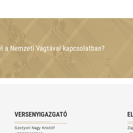
él a Nemzeti Vágtával kapcsolatban?
VERSENYIGAZGATÓ
E
Szotyori Nagy Kristóf
Za