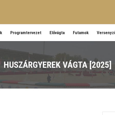
ek
Programtervezet
Elővágta
Futamok
Versenyz
HUSZÁRGYEREK VÁGTA [2025]