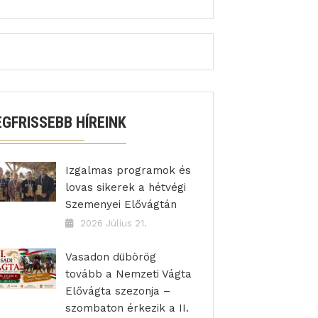
EGFRISSEBB HÍREINK
Izgalmas programok és
lovas sikerek a hétvégi
Szemenyei Elővágtán
2026 Július 21.
Vasadon dübörög
tovább a Nemzeti Vágta
Elővágta szezonja –
szombaton érkezik a II.