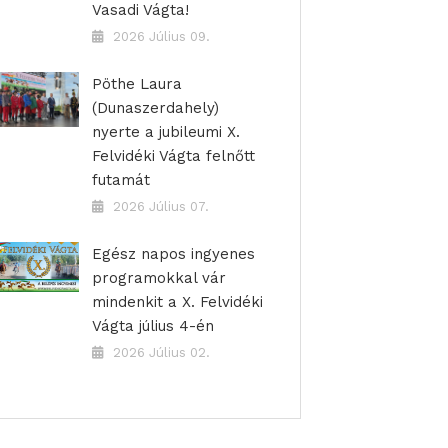
Vasadi Vágta!
2026 Július 09.
Pöthe Laura
(Dunaszerdahely)
nyerte a jubileumi X.
Felvidéki Vágta felnőtt
futamát
2026 Július 07.
Egész napos ingyenes
programokkal vár
mindenkit a X. Felvidéki
Vágta július 4-én
2026 Július 02.