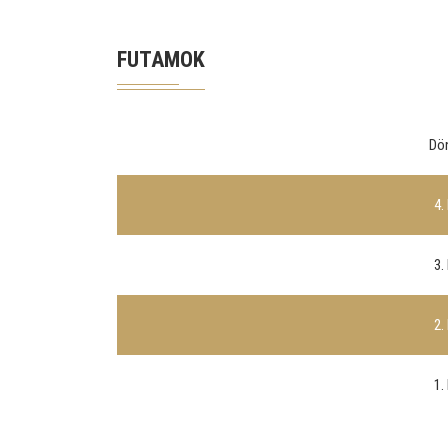
FUTAMOK
Dö
4.
3.
2.
1.