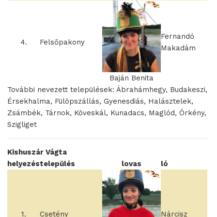
Fernandó
4.
Felsőpakony
Makadám
Baján Benita
További nevezett települések: Ábrahámhegy, Budakeszi,
Érsekhalma, Fülöpszállás, Gyenesdiás, Halásztelek,
Zsámbék, Tárnok, Köveskál, Kunadacs, Maglód, Örkény,
Szigliget
Kishuszár Vágta
helyezés
település
lovas
ló
1.
Csetény
Nárcisz