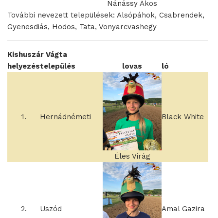
Nánássy Ákos
További nevezett települések: Alsópáhok, Csabrendek,
Gyenesdiás, Hodos, Tata, Vonyarcvashegy
Kishuszár Vágta
helyezés
település
lovas
ló
1.
Hernádnémeti
Black White
Éles Virág
2.
Uszód
Amal Gazira