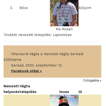
2.
Bőcs
Sólyom
Kis Roxan
További nevezett település: Lajosmizse
____
Viharsarki Vágta a Nemzeti Vágta Sarkadi
Előfutama
____
Sarkad, 2020. szeptember 12.
____
Facebook oldal »
Fotógaléria »
Nemzeti Vágta
helyezés
település
lovas
ló