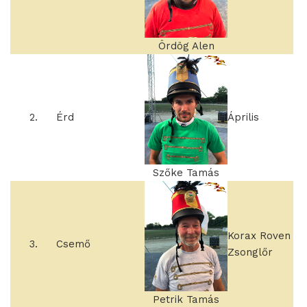
Ördög Alen
2.
Érd
Április
Szőke Tamás
Korax Roven
3.
Csemő
Zsonglőr
Petrik Tamás