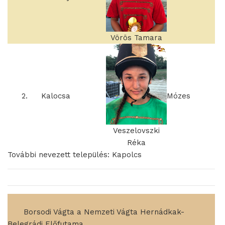
Vörös Tamara
2.
Kalocsa
Mózes
Veszelovszki
Réka
További nevezett település: Kapolcs
____
Borsodi Vágta a Nemzeti Vágta Hernádkak-
Belegrádi Előfutama