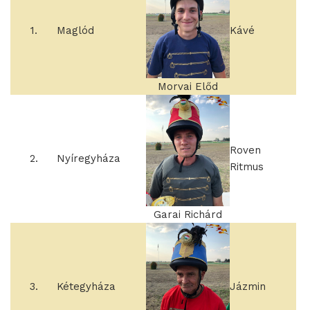
1.
Maglód
Kávé
Morvai Előd
Roven
2.
Nyíregyháza
Ritmus
Garai Richárd
3.
Kétegyháza
Jázmin