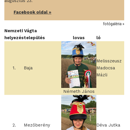
augusztus 23.
____
Facebook oldal »
fotógaléria »
Nemzeti Vágta
helyezés
település
lovas
ló
Melisszeusz
1.
Baja
Madocsa
Mázli
Németh János
2.
Mezőberény
Déva Jutka