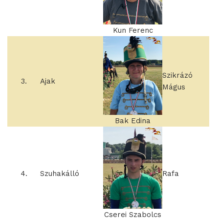
Kun Ferenc
Szikrázó
3.
Ajak
Mágus
Bak Edina
4.
Szuhakálló
Rafa
Cserei Szabolcs