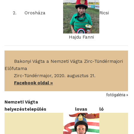
2.
Orosháza
Ricsi
Hajdu Fanni
____
Bakonyi Vágta a Nemzeti Vágta Zirc-Tündérmajori
Előfutama
____
Zirc-Tündérmajor, 2020. augusztus 21.
____
Facebook oldal »
fotógaléria »
Nemzeti Vágta
helyezés
település
lovas
ló