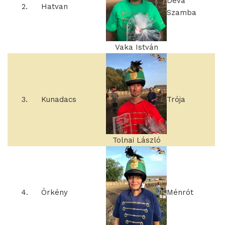
Déva
2.
Hatvan
Szamba
Vaka István
3.
Kunadacs
Trója
Tolnai László
4.
Örkény
Ménrót