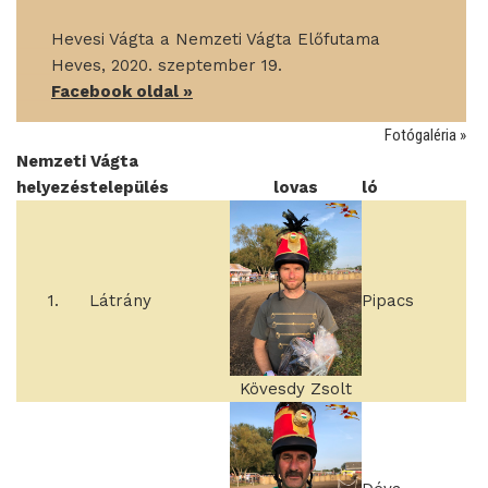
____
Hevesi Vágta a Nemzeti Vágta Előfutama
____
Heves, 2020. szeptember 19.
____
Facebook oldal »
Fotógaléria »
Nemzeti Vágta
helyezés
település
lovas
ló
1.
Látrány
Pipacs
Kövesdy Zsolt