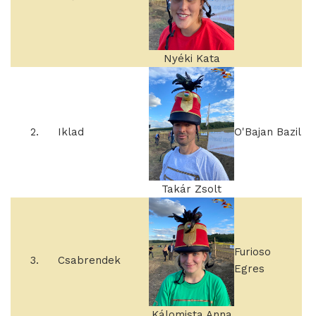
Nyéki Kata
2.
Iklad
O'Bajan Bazil
Takár Zsolt
Furioso
3.
Csabrendek
Egres
Kálomista Anna