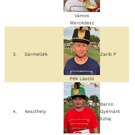
Vámos
Mercédesz
3.
Sármellék
Zarib P
Pék László
Baron
4.
Keszthely
Gyémánt
Szilaj