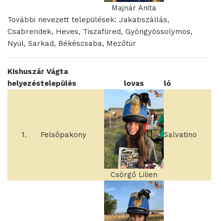
Majnár Anita
További nevezett települések: Jakabszállás,
Csabrendek, Heves, Tiszafüred, Gyöngyössolymos,
Nyúl, Sarkad, Békéscsaba, Mezőtúr
Kishuszár Vágta
helyezés
település
lovas
ló
1.
Felsőpakony
Salvatino
Csörgő Lilien