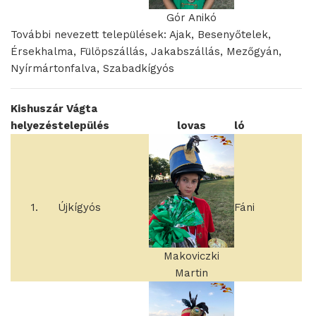
Gór Anikó
További nevezett települések: Ajak, Besenyőtelek,
Érsekhalma, Fülöpszállás, Jakabszállás, Mezőgyán,
Nyírmártonfalva, Szabadkígyós
Kishuszár Vágta
helyezés
település
lovas
ló
1.
Újkígyós
Fáni
Makoviczki
Martin