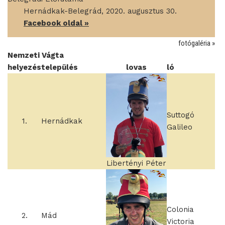
____
Hernádkak-Belegrád, 2020. augusztus 30.
____
Facebook oldal »
fotógaléria »
Nemzeti Vágta
helyezés
település
lovas
ló
Suttogó
1.
Hernádkak
Galileo
Libertényi Péter
Colonia
2.
Mád
Victoria