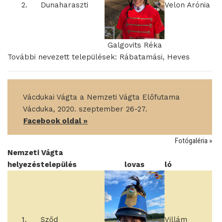
2.
Dunaharaszti
Velon Arónia
Galgovits Réka
További nevezett települések: Rábatamási, Heves
____
Vácdukai Vágta a Nemzeti Vágta Előfutama
____
Vácduka, 2020. szeptember 26-27.
____
Facebook oldal »
Fotógaléria »
Nemzeti Vágta
helyezés
település
lovas
ló
1.
Sződ
Villám