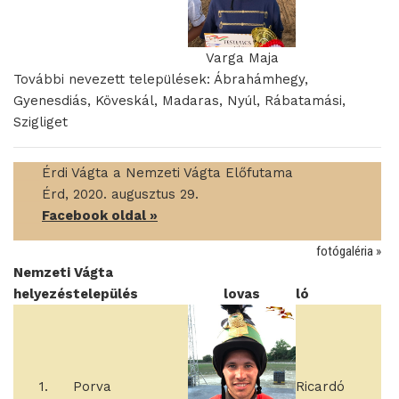
Varga Maja
További nevezett települések: Ábrahámhegy,
Gyenesdiás, Köveskál, Madaras, Nyúl, Rábatamási,
Szigliget
____
Érdi Vágta a Nemzeti Vágta Előfutama
____
Érd, 2020. augusztus 29.
____
Facebook oldal »
fotógaléria »
Nemzeti Vágta
helyezés
település
lovas
ló
1.
Porva
Ricardó