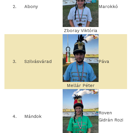
2.
Abony
Marokkó
Zboray Viktória
3.
Szilvásvárad
Páva
Mellár Péter
Roven
4.
Mándok
Gidrán Rozi