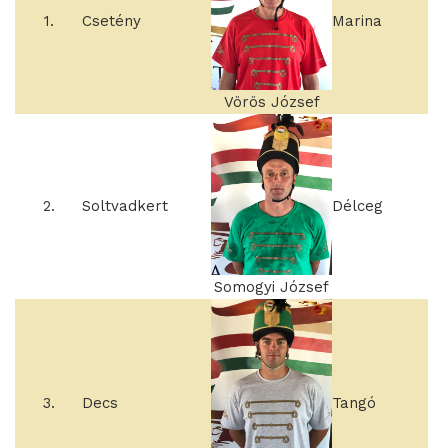
1.
Csetény
Marina
Vörös József
2.
Soltvadkert
Délceg
Somogyi József
3.
Decs
Tangó