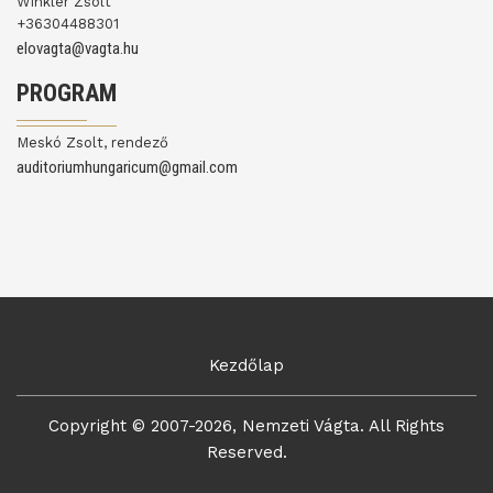
Winkler Zsolt
+36304488301
elovagta@vagta.hu
PROGRAM
Meskó Zsolt, rendező
auditoriumhungaricum@gmail.com
Kezdőlap
Copyright © 2007-2026, Nemzeti Vágta. All Rights
Reserved.