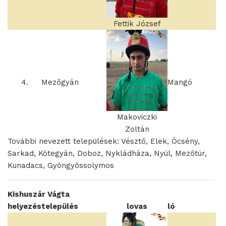
Fettik József
4.
Mezőgyán
Mangó
Makoviczki
Zoltán
További nevezett települések: Vésztő, Elek, Öcsény,
Sarkad, Kötegyán, Doboz, Nykládháza, Nyúl, Mezőtúr,
Kunadacs, Gyöngyössolymos
Kishuszár Vágta
helyezés
település
lovas
ló