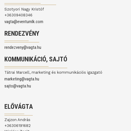
Szotyori Nagy Kristóf
+36309408346
vagta@eventumlk.com
RENDEZVÉNY
rendezveny@vagta.hu
KOMMUNIKÁCIÓ, SAJTÓ
Tátrai Marcell, marketing és kommunikációs igazgató
marketing@vagta.hu
sajto@vagta.hu
ELŐVÁGTA
Zajzon András
+36306191682