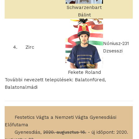
Schwarzenbart
Bálint
Nóniusz-231
4.
Zirc
Dzsesszi
Fekete Roland
További nevezett települések: Balatonfüred,
Balatonalmádi
____
Festetics Vágta a Nemzeti Vágta Gyenesdiási
Előfutama
____
Gyenesdiás,
2020. augusztus 16.
- új időpont: 2020.