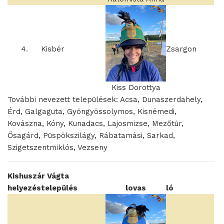
4.
Kisbér
Zsargon
Kiss Dorottya
További nevezett települések: Acsa, Dunaszerdahely,
Érd, Galgaguta, Gyöngyössolymos, Kisnémedi,
Kovászna, Kóny, Kunadacs, Lajosmizse, Mezőtúr,
Ősagárd, Püspökszilágy, Rábatamási, Sarkad,
Szigetszentmiklós, Vezseny
Kishuszár Vágta
helyezés
település
lovas
ló