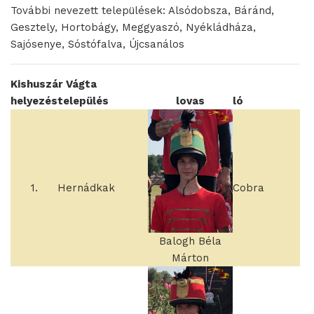
További nevezett települések: Alsódobsza, Báránd,
Gesztely, Hortobágy, Meggyaszó, Nyékládháza,
Sajósenye, Sóstófalva, Újcsanálos
Kishuszár Vágta
helyezés
település
lovas
ló
1.
Hernádkak
Cobra
Balogh Béla
Márton