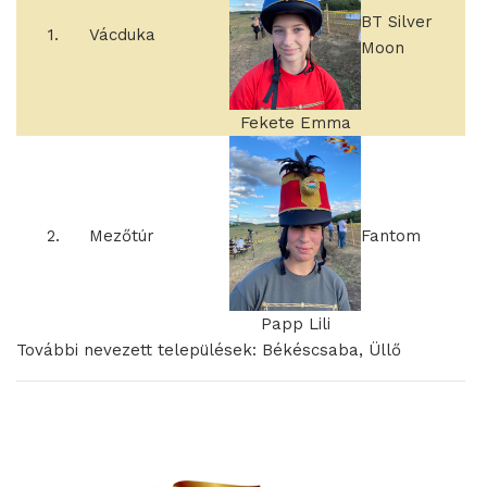
BT Silver
1.
Vácduka
Moon
Fekete Emma
2.
Mezőtúr
Fantom
Papp Lili
További nevezett települések: Békéscsaba, Üllő