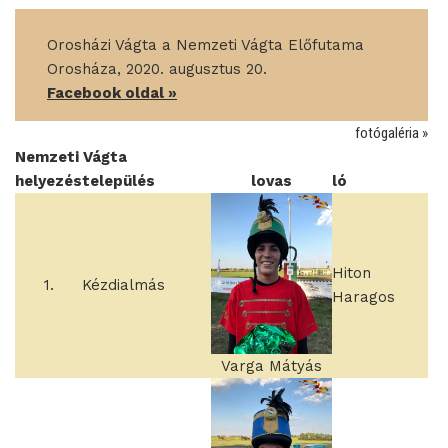
____
Orosházi Vágta a Nemzeti Vágta Előfutama
____
Orosháza, 2020. augusztus 20.
____
Facebook oldal »
fotógaléria »
Nemzeti Vágta
helyezés
település
lovas
ló
Hiton
1.
Kézdialmás
Haragos
Varga Mátyás