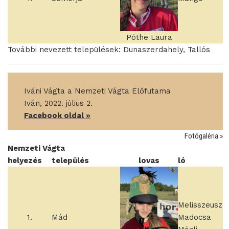
Pöthe Laura
További nevezett települések: Dunaszerdahely, Tallós
____
Iváni Vágta a Nemzeti Vágta Előfutama
____
Iván, 2022. július 2.
____
Facebook oldal »
Fotógaléria »
Nemzeti Vágta
helyezés
település
lovas
ló
Melisszeusz
1.
Mád
Madocsa