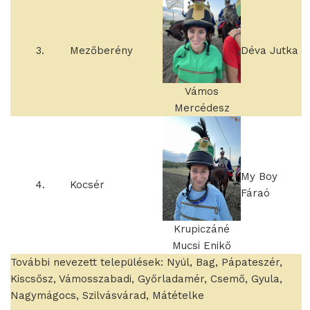
3.
Mezőberény
Déva Jutka
Vámos
Mercédesz
My Boy
4.
Kocsér
Fáraó
Krupiczáné
Mucsi Enikő
További nevezett települések: Nyúl, Bag, Pápateszér,
Kiscsősz, Vámosszabadi, Győrladamér, Csemő, Gyula,
Nagymágocs, Szilvásvárad, Mátételke