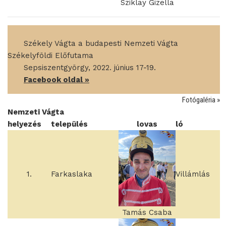
Sziklay Gizella
____
Székely Vágta a budapesti Nemzeti Vágta
Székelyföldi Előfutama
____
Sepsiszentgyörgy, 2022. június 17-19.
____
Facebook oldal »
Fotógaléria »
Nemzeti Vágta
helyezés
település
lovas
ló
1.
Farkaslaka
Villámlás
Tamás Csaba