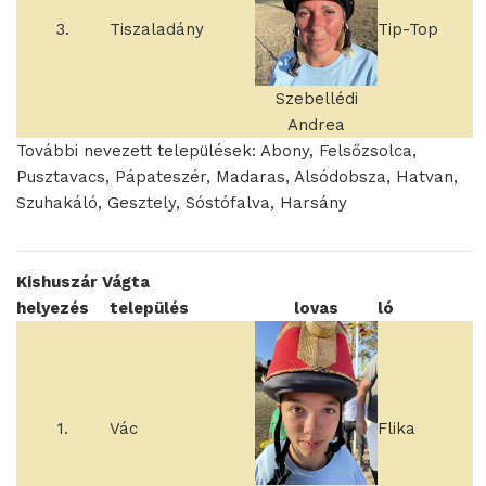
3.
Tiszaladány
Tip-Top
Szebellédi
Andrea
További nevezett települések: Abony, Felsőzsolca,
Pusztavacs, Pápateszér, Madaras, Alsódobsza, Hatvan,
Szuhakáló, Gesztely, Sóstófalva, Harsány
Kishuszár Vágta
helyezés
település
lovas
ló
1.
Vác
Flika