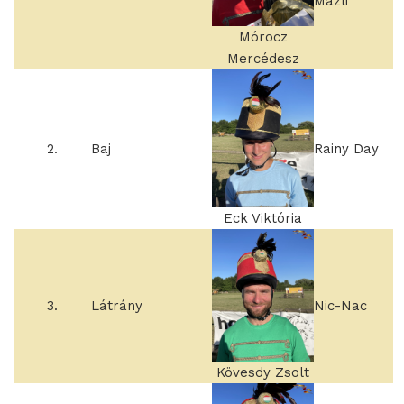
Mázli
Mórocz
Mercédesz
2.
Baj
Rainy Day
Eck Viktória
3.
Látrány
Nic-Nac
Kövesdy Zsolt