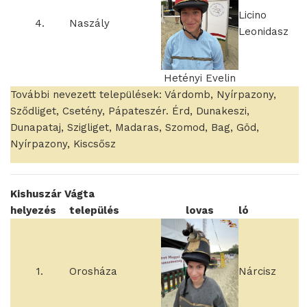
Licino
4.
Naszály
Leonidasz
Hetényi Evelin
További nevezett települések: Várdomb, Nyírpazony,
Sződliget, Csetény, Pápateszér. Érd, Dunakeszi,
Dunapataj, Szigliget, Madaras, Szomod, Bag, Göd,
Nyírpazony, Kiscsősz
Kishuszár Vágta
helyezés
település
lovas
ló
1.
Orosháza
Nárcisz