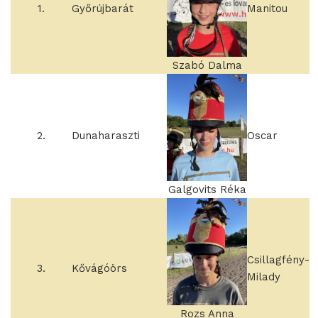
1.
Győrújbarát
Manitou
Szabó Dalma
2.
Dunaharaszti
Oscar
Galgovits Réka
Csillagfény-
3.
Kővágóörs
Milady
Rozs Anna