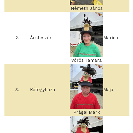
Németh János
2.
Ácsteszér
Marina
Vörös Tamara
3.
Kétegyháza
Maja
Prágai Márk