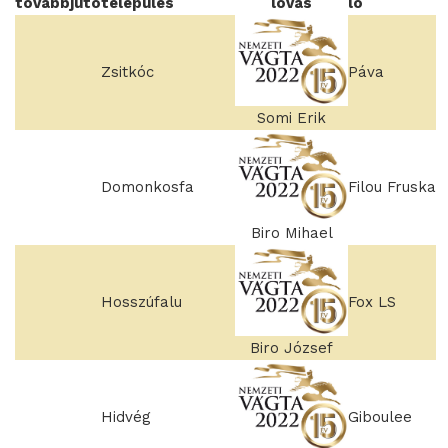
továbbjutó
település
lovas
ló
Zsitkóc
Páva
Somi Erik
Domonkosfa
Filou Fruska
Biro Mihael
Hosszúfalu
Fox LS
Biro József
Hidvég
Giboulee