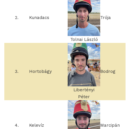
2.
Kunadacs
Trója
Tolnai László
3.
Hortobágy
Bodrog
Libertényi
Péter
4.
Kelevíz
Marcipán