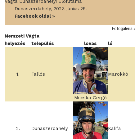
Vágta Dunaszerdahelyi Előfutama
____
Dunaszerdahely, 2022. június 25.
____
Facebook oldal »
Fotógaléria »
Nemzeti Vágta
helyezés
település
lovas
ló
1.
Tallós
Marokkó
Mucska Gergő
2.
Dunaszerdahely
Kalifa