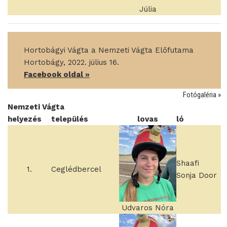
Júlia
____
Hortobágyi Vágta a Nemzeti Vágta Előfutama
____
Hortobágy, 2022. július 16.
____
Facebook oldal »
Fotógaléria »
Nemzeti Vágta
helyezés
település
lovas
ló
Shaafi
1.
Ceglédbercel
Sonja Door
Udvaros Nóra