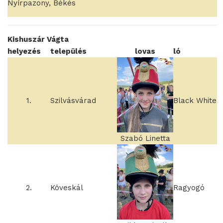
Nyírpazony, Békés
Kishuszár Vágta
helyezés
település
lovas
ló
1.
Szilvásvárad
Black White
Szabó Linetta
2.
Köveskál
Ragyogó