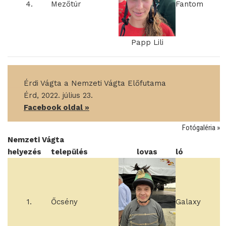
4.
Mezőtúr
Fantom
Papp Lili
____
Érdi Vágta a Nemzeti Vágta Előfutama
____
Érd, 2022. július 23.
____
Facebook oldal »
Fotógaléria »
Nemzeti Vágta
helyezés
település
lovas
ló
1.
Őcsény
Galaxy