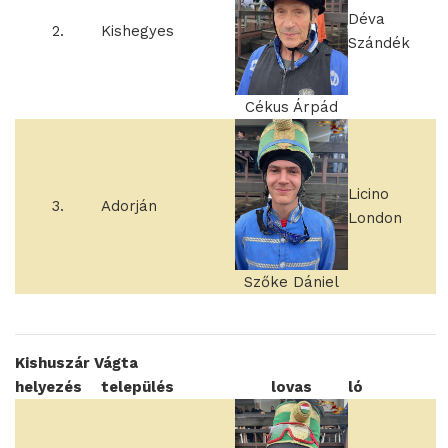
Déva
2.
Kishegyes
Szándék
Cékus Árpád
Licino
3.
Adorján
London
Szőke Dániel
Kishuszár Vágta
helyezés
település
lovas
ló