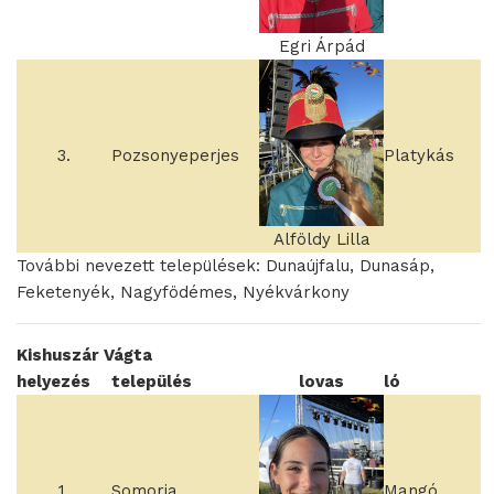
Egri Árpád
3.
Pozsonyeperjes
Platykás
Alföldy Lilla
További nevezett települések: Dunaújfalu, Dunasáp,
Feketenyék, Nagyfödémes, Nyékvárkony
Kishuszár Vágta
helyezés
település
lovas
ló
1.
Somorja
Mangó