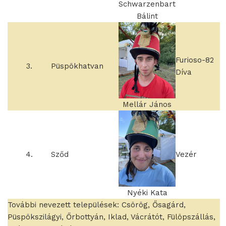
Schwarzenbart
Bálint
Furioso-82
3.
Püspökhatvan
Díva
Mellár János
4.
Sződ
Vezér
Nyéki Kata
További nevezett települések: Csörög, Ősagárd,
Püspökszilágyi, Őrbottyán, Iklad, Vácrátót, Fülöpszállás,