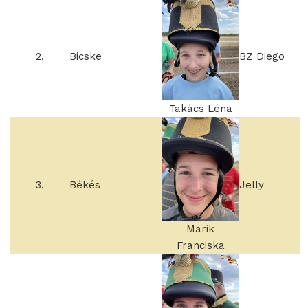
2.
Bicske
BZ Diego
Takács Léna
3.
Békés
Jelly
Marik
Franciska