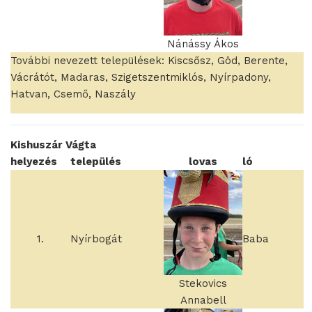
Nánássy Ákos
További nevezett települések: Kiscsősz, Göd, Berente,
Vácrátót, Madaras, Szigetszentmiklós, Nyírpadony,
Hatvan, Csemő, Naszály
Kishuszár Vágta
helyezés
település
lovas
ló
1.
Nyírbogát
Baba
Stekovics
Annabell