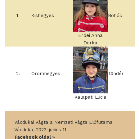
1.
Kishegyes
Bohóc
Erdei Anna
Dorka
2.
Oromhegyes
Tündér
Kalapáti Lúcia
____
Vácdukai Vágta a Nemzeti Vágta Előfutama
____
Vácduka, 2022. június 11.
____
Facebook oldal »