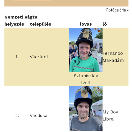
Fotógaléria »
Nemzeti Vágta
helyezés
település
lovas
ló
Fernando
1.
Vácrátót
Makadám
Sztaniszláv
Ivett
My Boy
2.
Vácduka
Libra