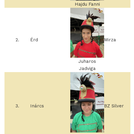
Hajdu Fanni
2.
Érd
Mirza
Juharos
Jadviga
3.
Inárcs
BZ Silver