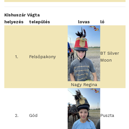
Kishuszár Vágta
helyezés
település
lovas
ló
BT Silver
1.
Felsőpakony
Moon
Nagy Regina
2.
Göd
Puszta