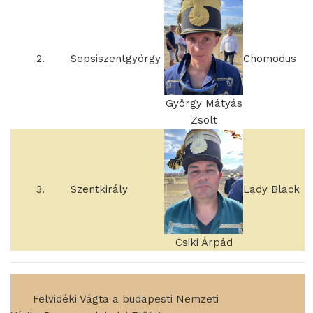
2.
Sepsiszentgyörgy
Chomodus
György Mátyás
Zsolt
3.
Szentkirály
Lady Black
Csiki Árpád
____
Felvidéki Vágta a budapesti Nemzeti