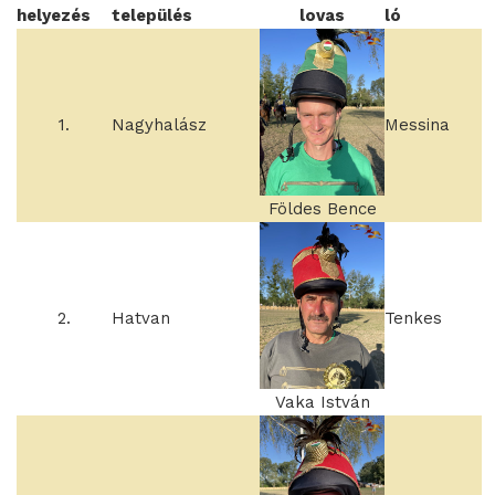
helyezés
település
lovas
ló
1.
Nagyhalász
Messina
Földes Bence
2.
Hatvan
Tenkes
Vaka István