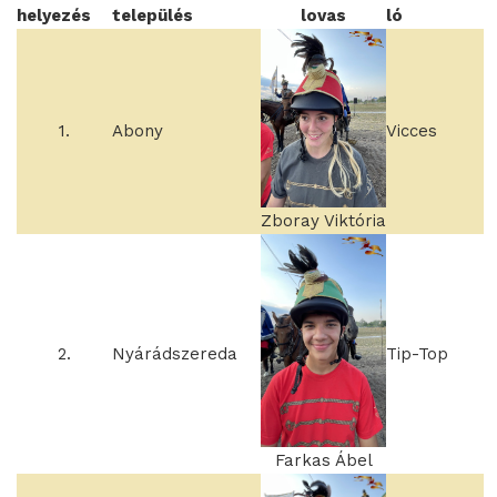
helyezés
település
lovas
ló
1.
Abony
Vicces
Zboray Viktória
2.
Nyárádszereda
Tip-Top
Farkas Ábel