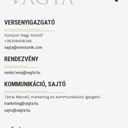
VERSENYIGAZGATÓ
Szotyori Nagy Kristóf
+36309408346
vagta@eventumlk.com
RENDEZVÉNY
rendezveny@vagta.hu
KOMMUNIKÁCIÓ, SAJTÓ
Tátrai Marcell, marketing és kommunikációs igazgató
marketing@vagta.hu
sajto@vagta.hu