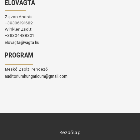
ELŐVÁGTA
Zajzon András
+36306191682
Winkler Zsolt
+36304488301
elovagta@vagta.hu
PROGRAM
Meskó Zsolt, rendező
auditoriumhungaricum@gmail.com
Kezdőlap