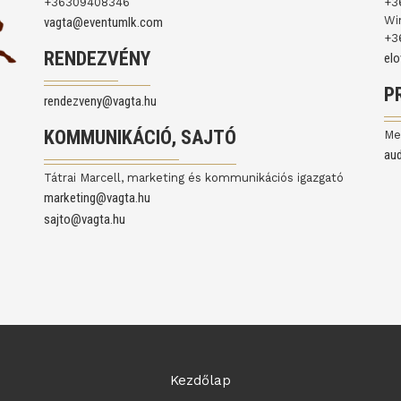
+36309408346
+3
Wi
vagta@eventumlk.com
+3
RENDEZVÉNY
el
P
rendezveny@vagta.hu
KOMMUNIKÁCIÓ, SAJTÓ
Me
au
Tátrai Marcell, marketing és kommunikációs igazgató
marketing@vagta.hu
sajto@vagta.hu
Kezdőlap