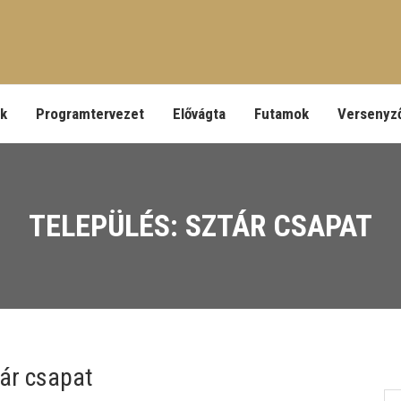
ek
Programtervezet
Elővágta
Futamok
Versenyz
TELEPÜLÉS: SZTÁR CSAPAT
ár csapat