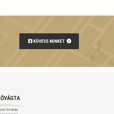
KÖVESS MINKET
LŐVÁGTA
jzon András