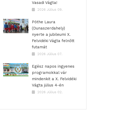
Vasadi Vágta!
2026 Július 09.
Pöthe Laura
(Dunaszerdahely)
nyerte a jubileumi X.
Felvidéki Vágta felnőtt
futamát
2026 Július 07.
Egész napos ingyenes
programokkal vár
mindenkit a X. Felvidéki
Vágta július 4-én
2026 Július 02.