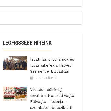
LEGFRISSEBB HÍREINK
Izgalmas programok és
lovas sikerek a hétvégi
Szemenyei Elővágtán
2026 Július 21.
Vasadon dübörög
tovább a Nemzeti Vágta
Elővágta szezonja –
szombaton érkezik a II.