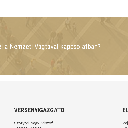
él a Nemzeti Vágtával kapcsolatban?
VERSENYIGAZGATÓ
E
Szotyori Nagy Kristóf
Za