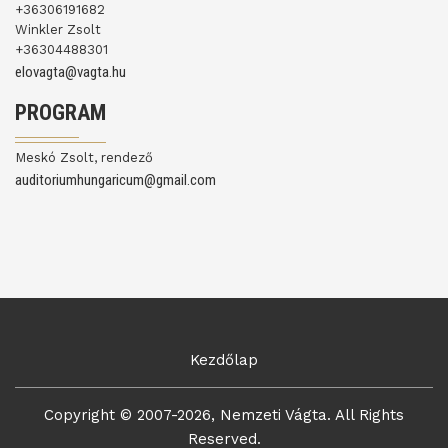
+36306191682
Winkler Zsolt
+36304488301
elovagta@vagta.hu
PROGRAM
Meskó Zsolt, rendező
auditoriumhungaricum@gmail.com
Kezdőlap
Copyright © 2007-2026, Nemzeti Vágta. All Rights
Reserved.