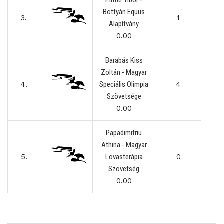
Pintér Tibor -
Bottyán Equus
3.
1
Alapítvány
0.00
Barabás Kiss
Zoltán - Magyar
4.
Speciális Olimpia
4
Szövetsége
0.00
Papadimitriu
Athina - Magyar
5.
Lovasterápia
0
Szövetség
0.00