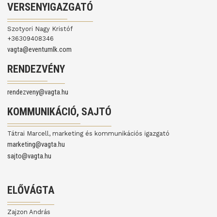
VERSENYIGAZGATÓ
Szotyori Nagy Kristóf
+36309408346
vagta@eventumlk.com
RENDEZVÉNY
rendezveny@vagta.hu
KOMMUNIKÁCIÓ, SAJTÓ
Tátrai Marcell, marketing és kommunikációs igazgató
marketing@vagta.hu
sajto@vagta.hu
ELŐVÁGTA
Zajzon András