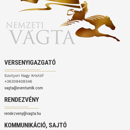
VERSENYIGAZGATÓ
Szotyori Nagy Kristóf
+36309408346
vagta@eventumlk.com
RENDEZVÉNY
rendezveny@vagta.hu
KOMMUNIKÁCIÓ, SAJTÓ