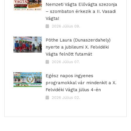
Nemzeti Vágta Elővágta szezonja
– szombaton érkezik a II. Vasadi
Vágta!
2026 Július 09.
Pöthe Laura (Dunaszerdahely)
nyerte a jubileumi X. Felvidéki
Vágta felnőtt futamát
2026 Július 07.
Egész napos ingyenes
programokkal vár mindenkit a X.
Felvidéki Vágta július 4-én
2026 Július 02.