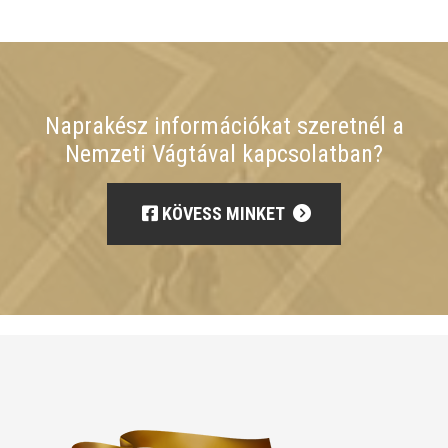
Naprakész információkat szeretnél a
Nemzeti Vágtával kapcsolatban?
KÖVESS MINKET