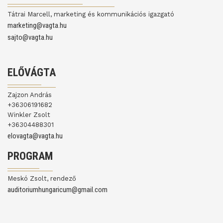
Tátrai Marcell, marketing és kommunikációs igazgató
marketing@vagta.hu
sajto@vagta.hu
ELŐVÁGTA
Zajzon András
+36306191682
Winkler Zsolt
+36304488301
elovagta@vagta.hu
PROGRAM
Meskó Zsolt, rendező
auditoriumhungaricum@gmail.com