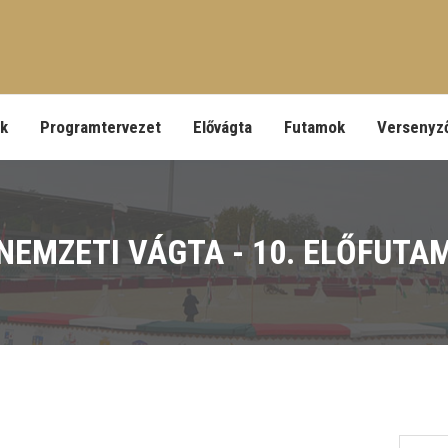
ek
Programtervezet
Elővágta
Futamok
Versenyz
NEMZETI VÁGTA - 10. ELŐFUTA