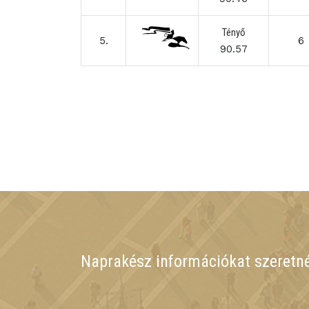
Tényő
5.
6
90.57
Naprakész információkat szeretn