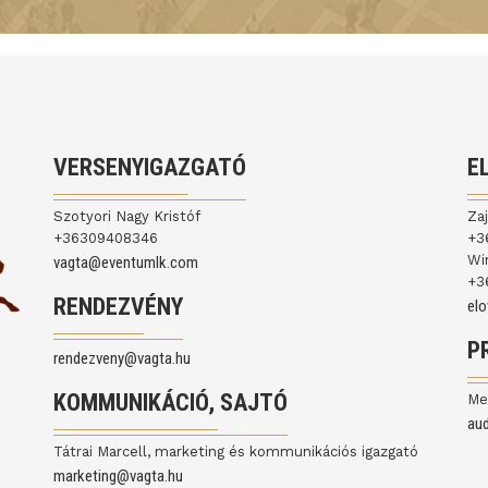
VERSENYIGAZGATÓ
E
Szotyori Nagy Kristóf
Za
+36309408346
+3
Wi
vagta@eventumlk.com
+3
RENDEZVÉNY
el
P
rendezveny@vagta.hu
KOMMUNIKÁCIÓ, SAJTÓ
Me
au
Tátrai Marcell, marketing és kommunikációs igazgató
marketing@vagta.hu