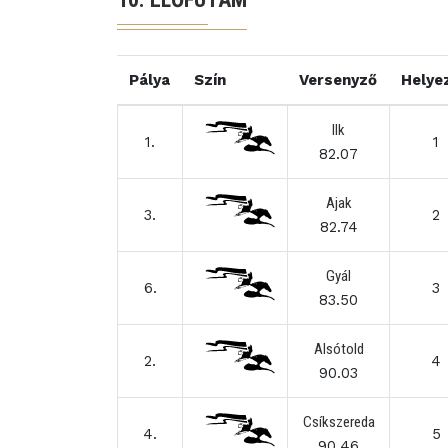
Pálya
Szín
Versenyző
Helye
Ilk
1.
1
82.07
Ajak
3.
2
82.74
Gyál
6.
3
83.50
Alsótold
2.
4
90.03
Csíkszereda
4.
5
90.46