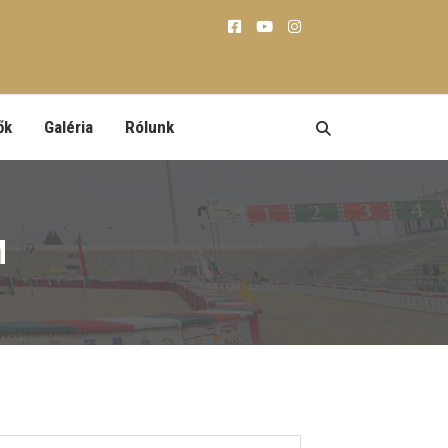
ők
Galéria
Rólunk
M