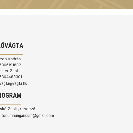
LŐVÁGTA
jzon András
6306191682
nkler Zsolt
6304488301
ovagta@vagta.hu
ROGRAM
skó Zsolt, rendező
ditoriumhungaricum@gmail.com