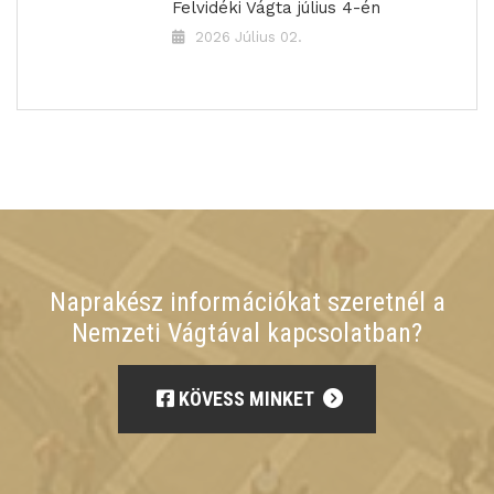
Felvidéki Vágta július 4-én
2026 Július 02.
Naprakész információkat szeretnél a
Nemzeti Vágtával kapcsolatban?
KÖVESS MINKET