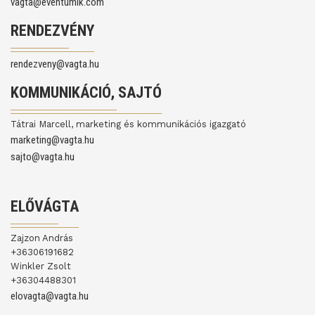
vagta@eventumlk.com
RENDEZVÉNY
rendezveny@vagta.hu
KOMMUNIKÁCIÓ, SAJTÓ
Tátrai Marcell, marketing és kommunikációs igazgató
marketing@vagta.hu
sajto@vagta.hu
ELŐVÁGTA
Zajzon András
+36306191682
Winkler Zsolt
+36304488301
elovagta@vagta.hu