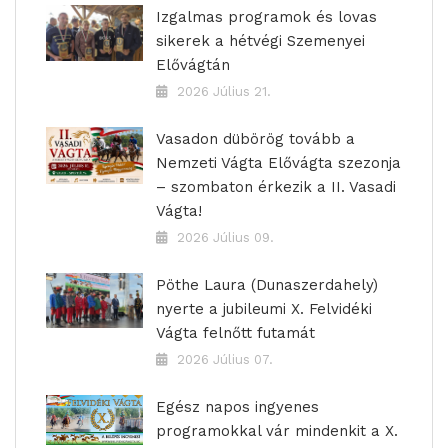
Izgalmas programok és lovas
sikerek a hétvégi Szemenyei
Elővágtán
2026 Július 21.
Vasadon dübörög tovább a
Nemzeti Vágta Elővágta szezonja
– szombaton érkezik a II. Vasadi
Vágta!
2026 Július 09.
Pöthe Laura (Dunaszerdahely)
nyerte a jubileumi X. Felvidéki
Vágta felnőtt futamát
2026 Július 07.
Egész napos ingyenes
programokkal vár mindenkit a X.