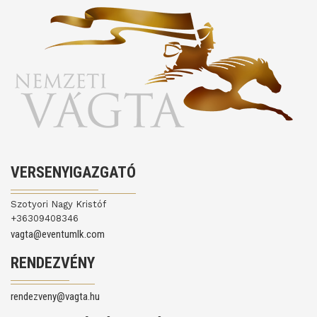
VERSENYIGAZGATÓ
Szotyori Nagy Kristóf
+36309408346
vagta@eventumlk.com
RENDEZVÉNY
rendezveny@vagta.hu