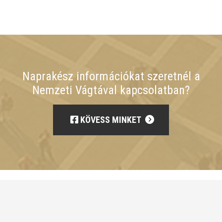
Naprakész információkat szeretnél a
Nemzeti Vágtával kapcsolatban?
KÖVESS MINKET