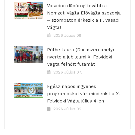
Vasadon dübörög tovább a
Nemzeti Vágta Elővágta szezonja
– szombaton érkezik a II. Vasadi
Vágta!
2026 Július 09.
Pöthe Laura (Dunaszerdahely)
nyerte a jubileumi X. Felvidéki
Vágta felnőtt futamát
2026 Július 07.
Egész napos ingyenes
programokkal vár mindenkit a X.
Felvidéki Vágta július 4-én
2026 Július 02.