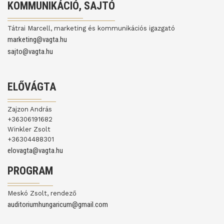
KOMMUNIKÁCIÓ, SAJTÓ
Tátrai Marcell, marketing és kommunikációs igazgató
marketing@vagta.hu
sajto@vagta.hu
ELŐVÁGTA
Zajzon András
+36306191682
Winkler Zsolt
+36304488301
elovagta@vagta.hu
PROGRAM
Meskó Zsolt, rendező
auditoriumhungaricum@gmail.com