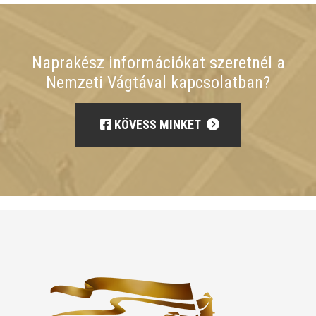
Naprakész információkat szeretnél a
Nemzeti Vágtával kapcsolatban?
KÖVESS MINKET