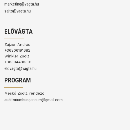
marketing@vagta.hu
sajto@vagta.hu
ELŐVÁGTA
Zajzon András
+36306191682
Winkler Zsolt
+36304488301
elovagta@vagta.hu
PROGRAM
Meskó Zsolt, rendező
auditoriumhungaricum@gmail.com