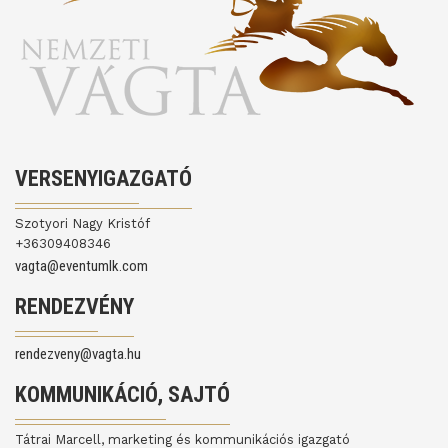
VERSENYIGAZGATÓ
Szotyori Nagy Kristóf
+36309408346
vagta@eventumlk.com
RENDEZVÉNY
rendezveny@vagta.hu
KOMMUNIKÁCIÓ, SAJTÓ
Tátrai Marcell, marketing és kommunikációs igazgató