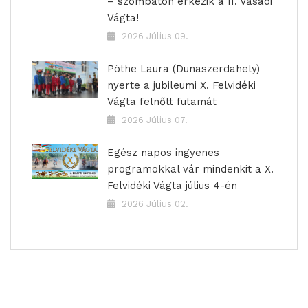
– szombaton érkezik a II. Vasadi
Vágta!
2026 Július 09.
Pöthe Laura (Dunaszerdahely)
nyerte a jubileumi X. Felvidéki
Vágta felnőtt futamát
2026 Július 07.
Egész napos ingyenes
programokkal vár mindenkit a X.
Felvidéki Vágta július 4-én
2026 Július 02.