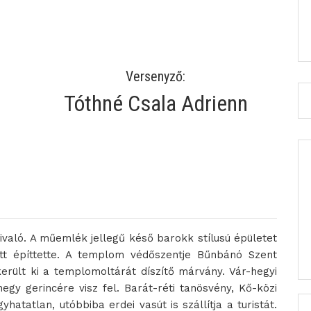
Versenyző:
Tóthné Csala Adrienn
való. A műemlék jellegű késő barokk stílusú épületet
tt építtette. A templom védőszentje Bűnbánó Szent
rült ki a templomoltárát díszítő márvány. Vár-hegyi
egy gerincére visz fel. Barát-réti tanösvény, Kő-közi
hatatlan, utóbbiba erdei vasút is szállítja a turistát.