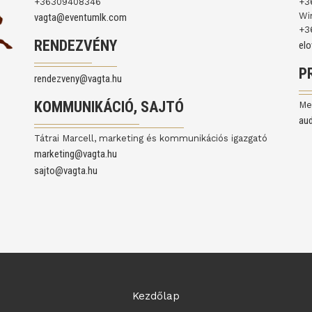
+36309408346
+3
Wi
vagta@eventumlk.com
+3
RENDEZVÉNY
el
P
rendezveny@vagta.hu
KOMMUNIKÁCIÓ, SAJTÓ
Me
au
Tátrai Marcell, marketing és kommunikációs igazgató
marketing@vagta.hu
sajto@vagta.hu
Kezdőlap