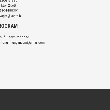
6306191682
nkler Zsolt
6304488301
ovagta@vagta.hu
ROGRAM
skó Zsolt, rendező
ditoriumhungaricum@gmail.com