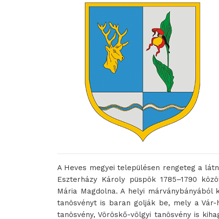
A Heves megyei településen rengeteg a látni
Eszterházy Károly püspök 1785–1790 közö
Mária Magdolna. A helyi márványbányából ke
tanösvényt is baran golják be, mely a Vár-h
tanösvény, Vöröskő-völgyi tanösvény is kihagy