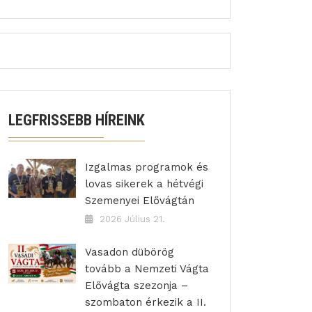
LEGFRISSEBB HÍREINK
Izgalmas programok és
lovas sikerek a hétvégi
Szemenyei Elővágtán
2026 Július 21.
Vasadon dübörög
tovább a Nemzeti Vágta
Elővágta szezonja –
szombaton érkezik a II.