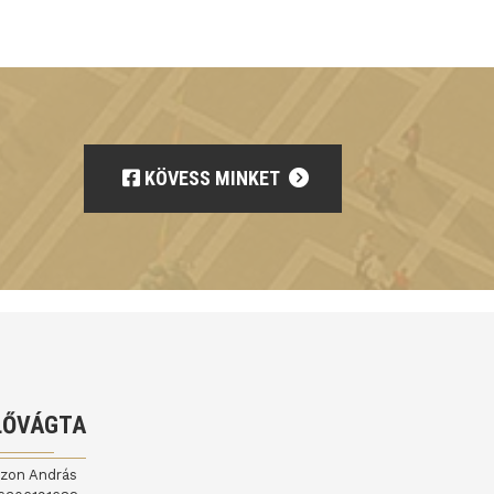
KÖVESS MINKET
LŐVÁGTA
jzon András