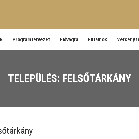
ek
Programtervezet
Elővágta
Futamok
Versenyz
TELEPÜLÉS: FELSŐTÁRKÁNY
sőtárkány