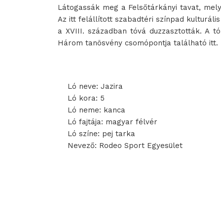
Látogassák meg a Felsőtárkányi tavat, mely
Az itt felállított szabadtéri színpad kulturá
a XVIII. században tóvá duzzasztották. A tó
Három tanösvény csomópontja található itt.
Ló neve: Jazira
Ló kora: 5
Ló neme: kanca
Ló fajtája: magyar félvér
Ló színe: pej tarka
Nevező: Rodeo Sport Egyesület