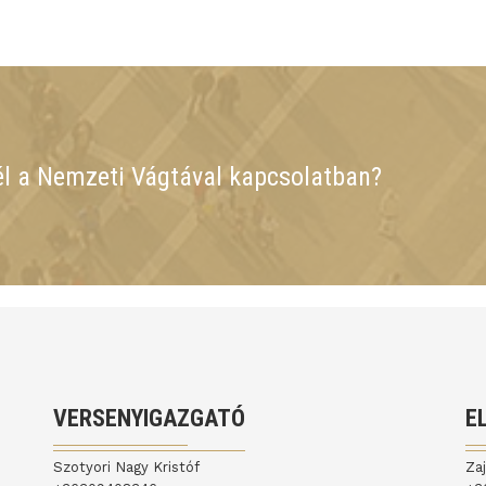
él a Nemzeti Vágtával kapcsolatban?
VERSENYIGAZGATÓ
E
Szotyori Nagy Kristóf
Za