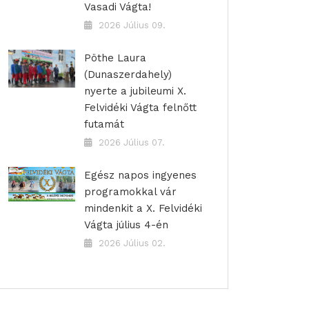
Vasadi Vágta!
2026 Július 09.
Pöthe Laura
(Dunaszerdahely)
nyerte a jubileumi X.
Felvidéki Vágta felnőtt
futamát
2026 Július 07.
Egész napos ingyenes
programokkal vár
mindenkit a X. Felvidéki
Vágta július 4-én
2026 Július 02.