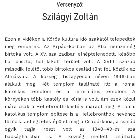
Versenyző:
Szilágyi Zoltán
Ezen a vidéken a Körös kultúra idő szakától telepedtek
meg emberek. Az Árpád-korban az Aba nemzetség
birtoka volt. A XV. szá zadban elnéptelenedett, később
hol puszta, hol lakott terület volt. A XVIII. század
második felétől több birtokos család tűnt fel, köztük az
Almásyak. A község Tiszagyenda néven 1946-ban
alakult meg. Két templom található itt: a római
katolikus templom és a református templom. A
környéken több kastély és kúria is volt, ám ezek közül
mára csak a Hellebronth-kastély maradt meg. A római
katolikus templom építése is a Hellebronthok nevéhez
fűződik. Jellegzetes épület még a Csapó-kúria, a család
egyik tagja részt vett az 1848–49-es sza
badságharcban is. A község mellett található