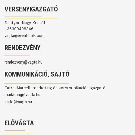
VERSENYIGAZGATÓ
Szotyori Nagy Kristóf
+36309408346
vagta@eventumlk.com
RENDEZVÉNY
rendezveny@vagta.hu
KOMMUNIKÁCIÓ, SAJTÓ
Tátrai Marcell, marketing és kommunikációs igazgató
marketing@vagta.hu
sajto@vagta.hu
ELŐVÁGTA