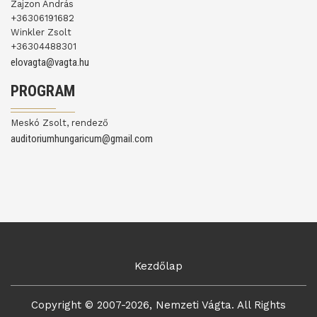
Zajzon András
+36306191682
Winkler Zsolt
+36304488301
elovagta@vagta.hu
PROGRAM
Meskó Zsolt, rendező
auditoriumhungaricum@gmail.com
Kezdőlap
Copyright © 2007-2026, Nemzeti Vágta. All Rights