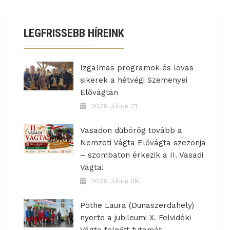
LEGFRISSEBB HÍREINK
Izgalmas programok és lovas
sikerek a hétvégi Szemenyei
Elővágtán
2026 Július 21.
Vasadon dübörög tovább a
Nemzeti Vágta Elővágta szezonja
– szombaton érkezik a II. Vasadi
Vágta!
2026 Július 09.
Pöthe Laura (Dunaszerdahely)
nyerte a jubileumi X. Felvidéki