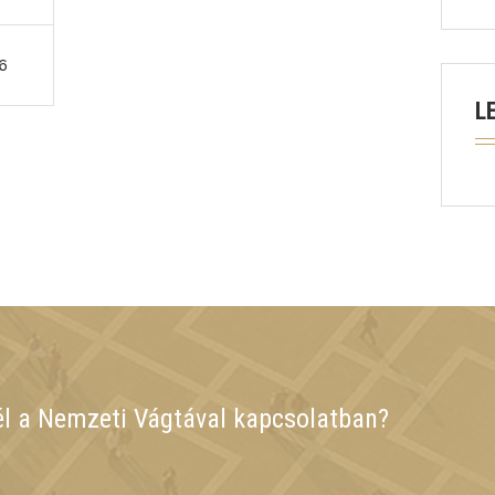
6
L
él a Nemzeti Vágtával kapcsolatban?