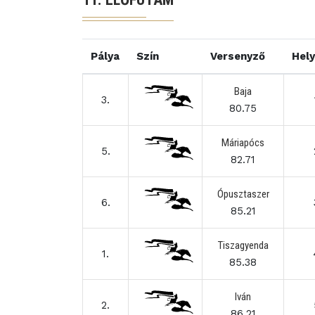
Pálya
Szín
Versenyző
Hel
Baja
3.
80.75
Máriapócs
5.
82.71
Ópusztaszer
6.
85.21
Tiszagyenda
1.
85.38
Iván
2.
86.21