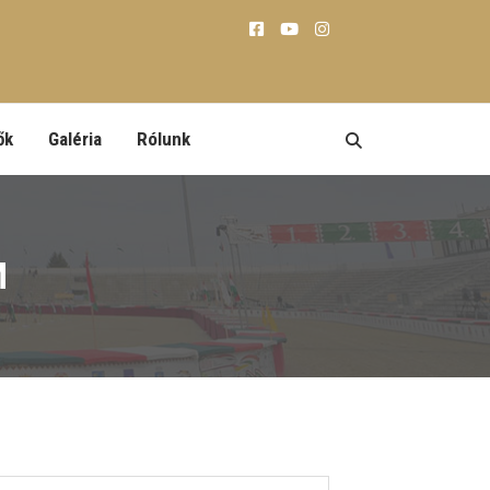
ők
Galéria
Rólunk
M