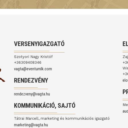
VERSENYIGAZGATÓ
E
Szotyori Nagy Kristóf
Za
+36309408346
+3
Wi
vagta@eventumlk.com
+3
RENDEZVÉNY
el
P
rendezveny@vagta.hu
KOMMUNIKÁCIÓ, SAJTÓ
Me
au
Tátrai Marcell, marketing és kommunikációs igazgató
marketing@vagta.hu