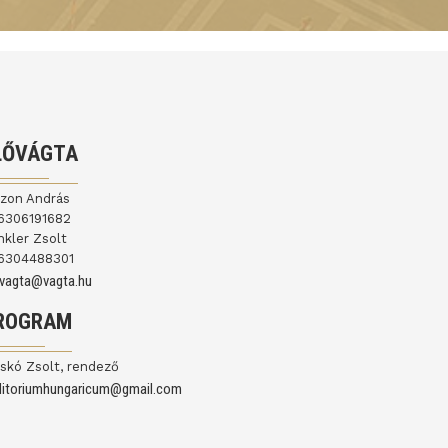
LŐVÁGTA
jzon András
6306191682
nkler Zsolt
6304488301
ovagta@vagta.hu
ROGRAM
skó Zsolt, rendező
ditoriumhungaricum@gmail.com