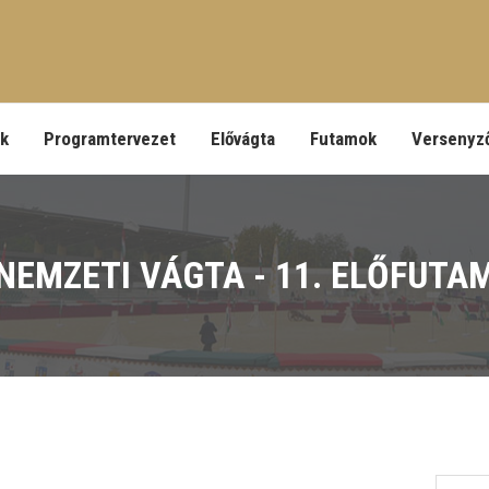
ek
Programtervezet
Elővágta
Futamok
Versenyz
NEMZETI VÁGTA - 11. ELŐFUTA