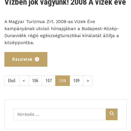
Vízben jók vagyunk! 2008 A vizek éve
A Magyar Turizmus Zrt. 2008-as Vizek Éve
kampányának utolsó hónapjában a Budapest-Közép-
Dunavidék régió egészségturisztikai kínálatát állítja a
középpontba.
Részletek
(current)
Első
<
106
107
108
109
>