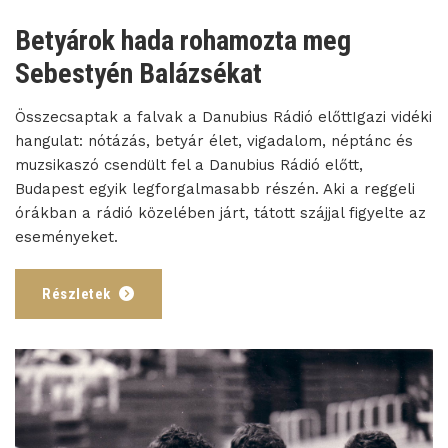
Betyárok hada rohamozta meg
Sebestyén Balázsékat
Összecsaptak a falvak a Danubius Rádió előttIgazi vidéki
hangulat: nótázás, betyár élet, vigadalom, néptánc és
muzsikaszó csendült fel a Danubius Rádió előtt,
Budapest egyik legforgalmasabb részén. Aki a reggeli
órákban a rádió közelében járt, tátott szájjal figyelte az
eseményeket.
Részletek