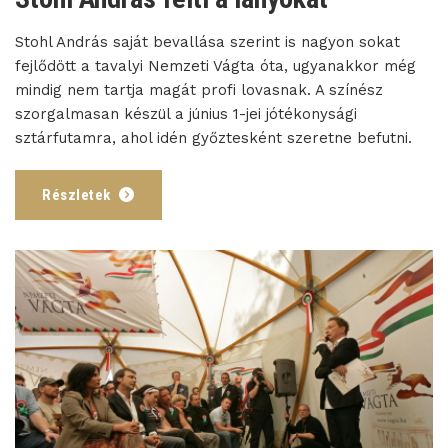
Stohl András saját bevallása szerint is nagyon sokat
fejlődött a tavalyi Nemzeti Vágta óta, ugyanakkor még
mindig nem tartja magát profi lovasnak. A színész
szorgalmasan készül a június 1-jei jótékonysági
sztárfutamra, ahol idén győztesként szeretne befutni.
Részletek