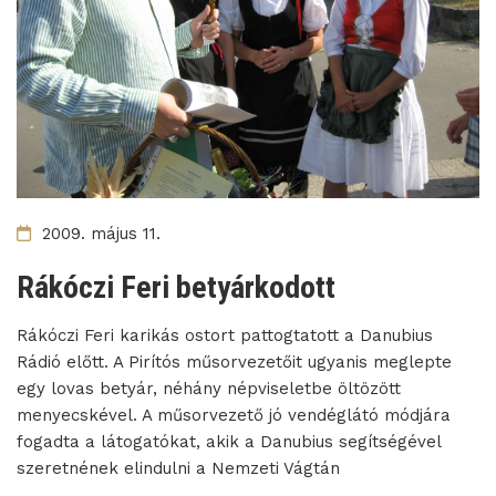
2009. május 11.
Rákóczi Feri betyárkodott
Rákóczi Feri karikás ostort pattogtatott a Danubius
Rádió előtt. A Pirítós műsorvezetőit ugyanis meglepte
egy lovas betyár, néhány népviseletbe öltözött
menyecskével. A műsorvezető jó vendéglátó módjára
fogadta a látogatókat, akik a Danubius segítségével
szeretnének elindulni a Nemzeti Vágtán