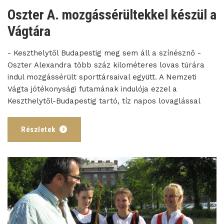
Oszter A. mozgássérültekkel készül a
Vágtára
- Keszthelytől Budapestig meg sem áll a színésznő -
Oszter Alexandra több száz kilométeres lovas túrára
indul mozgássérült sporttársaival együtt. A Nemzeti
Vágta jótékonysági futamának indulója ezzel a
Keszthelytől-Budapestig tartó, tíz napos lovaglással
Részletek