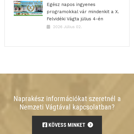
Egész napos ingyenes
programokkal vár mindenkit a X.
Felvidéki Vágta július 4-én
2026 Július 02.
Naprakész információkat szeretnél a
Nemzeti Vágtával kapcsolatban?
KÖVESS MINKET