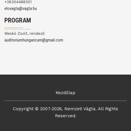
+36304488301
elovagta@vagta.hu
PROGRAM
Meskó Zsolt, rendező
auditoriumhungaricum@gmail.com
Kezdőlap
Copyright © 2007-2026, Nemzeti Vágta. All Rights
Reserved.