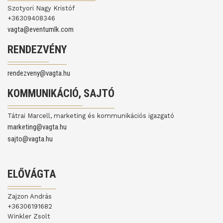
Szotyori Nagy Kristóf
+36309408346
vagta@eventumlk.com
RENDEZVÉNY
rendezveny@vagta.hu
KOMMUNIKÁCIÓ, SAJTÓ
Tátrai Marcell, marketing és kommunikációs igazgató
marketing@vagta.hu
sajto@vagta.hu
ELŐVÁGTA
Zajzon András
+36306191682
Winkler Zsolt