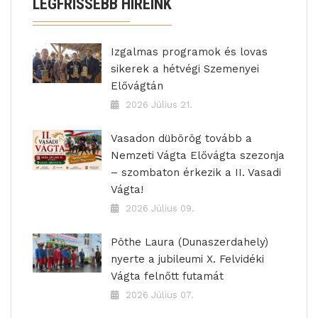
LEGFRISSEBB HÍREINK
Izgalmas programok és lovas
sikerek a hétvégi Szemenyei
Elővágtán
2026 Július 21.
Vasadon dübörög tovább a
Nemzeti Vágta Elővágta szezonja
– szombaton érkezik a II. Vasadi
Vágta!
2026 Július 09.
Pöthe Laura (Dunaszerdahely)
nyerte a jubileumi X. Felvidéki
Vágta felnőtt futamát
2026 Július 07.