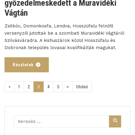
győzedelmeskedett a Muravidéki
Vágtán
Zsitkóc, Domonkosfa, Lendva, Hosszúfalu felnőtt
versenyzői jutottak be a szombati Muravidéki Vágtáról
Szilvásváradra. A kishuszárok közül Hosszúfalu és
Dobronak település lovasai kvalifikálták magukat.
Részletek
(current)
<
1
2
3
4
5
>
Utolsó