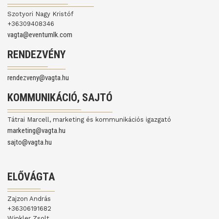
Szotyori Nagy Kristóf
+36309408346
vagta@eventumlk.com
RENDEZVÉNY
rendezveny@vagta.hu
KOMMUNIKÁCIÓ, SAJTÓ
Tátrai Marcell, marketing és kommunikációs igazgató
marketing@vagta.hu
sajto@vagta.hu
ELŐVÁGTA
Zajzon András
+36306191682
Winkler Zsolt