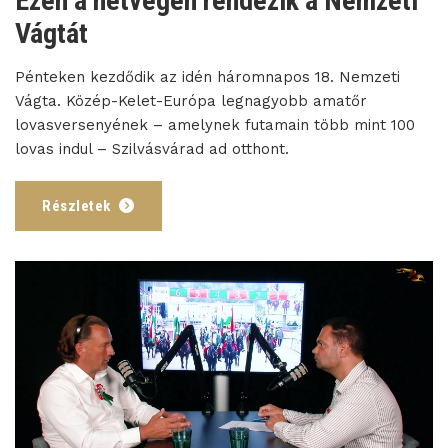
Ezen a hétvégén rendezik a Nemzeti
Vágtát
Pénteken kezdődik az idén háromnapos 18. Nemzeti
Vágta. Közép-Kelet-Európa legnagyobb amatőr
lovasversenyének – amelynek futamain több mint 100
lovas indul – Szilvásvárad ad otthont.
Részletek