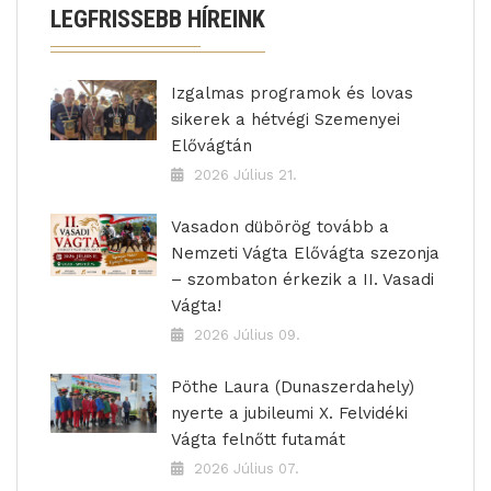
LEGFRISSEBB HÍREINK
Izgalmas programok és lovas
sikerek a hétvégi Szemenyei
Elővágtán
2026 Július 21.
Vasadon dübörög tovább a
Nemzeti Vágta Elővágta szezonja
– szombaton érkezik a II. Vasadi
Vágta!
2026 Július 09.
Pöthe Laura (Dunaszerdahely)
nyerte a jubileumi X. Felvidéki
Vágta felnőtt futamát
2026 Július 07.