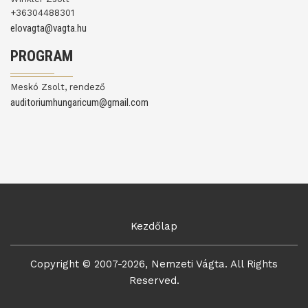
+36304488301
elovagta@vagta.hu
PROGRAM
Meskó Zsolt, rendező
auditoriumhungaricum@gmail.com
Kezdőlap
Copyright © 2007-2026, Nemzeti Vágta. All Rights
Reserved.