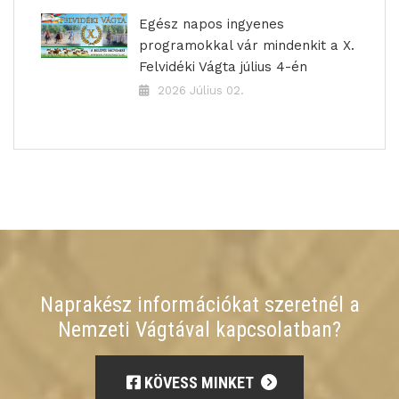
Egész napos ingyenes
programokkal vár mindenkit a X.
Felvidéki Vágta július 4-én
2026 Július 02.
Naprakész információkat szeretnél a
Nemzeti Vágtával kapcsolatban?
KÖVESS MINKET