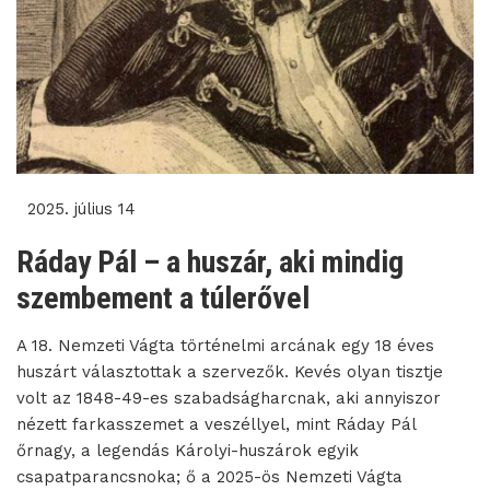
2025. július 14
Ráday Pál – a huszár, aki mindig
szembement a túlerővel
A 18. Nemzeti Vágta történelmi arcának egy 18 éves
huszárt választottak a szervezők. Kevés olyan tisztje
volt az 1848-49-es szabadságharcnak, aki annyiszor
nézett farkasszemet a veszéllyel, mint Ráday Pál
őrnagy, a legendás Károlyi-huszárok egyik
csapatparancsnoka; ő a 2025-ös Nemzeti Vágta