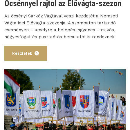
Őcsénnyel rajtol az Elővágta-szezon
Az őcsényi Sárköz Vágtával veszi kezdetét a Nemzeti
Vágta idei Elővágta-szezonja. A szombaton tartandó
eseményen – amelyre a belépés ingyenes – csikós,
négyesfogat és pusztaötös bemutatót is rendeznek.
Részletek