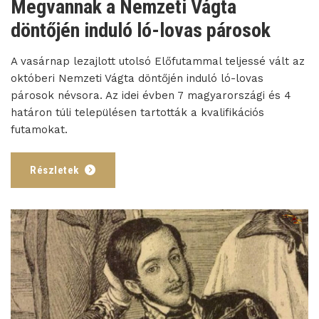
Megvannak a Nemzeti Vágta
döntőjén induló ló-lovas párosok
A vasárnap lezajlott utolsó Előfutammal teljessé vált az
októberi Nemzeti Vágta döntőjén induló ló-lovas
párosok névsora. Az idei évben 7 magyarországi és 4
határon túli településen tartották a kvalifikációs
futamokat.
Részletek