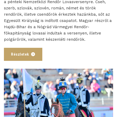
a pénteki Nemzetközi Rendőr Lovasversenyre. Cseh,
szerb, szlovák, szlovén, román, német és török
rendőrök, illetve csendőrök érkeztek hazánkba, sőt az
Egyesült Királyság is indított csapatot. Magyar részről a
Hajdú-Bihar és a Nógrád Vármegyei Rendőr-
főkapitányság lovasai indultak a versenyen, illetve
polgárőrök, valamint készenléti rendőrök.
Részletek